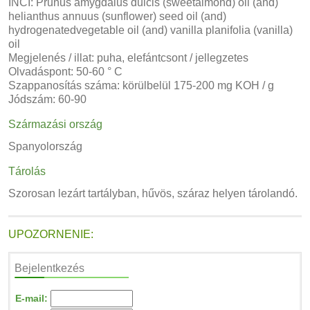
INCI: Prunus amygdalus dulcis (sweetalmond) oil (and)
helianthus annuus (sunflower) seed oil (and)
hydrogenatedvegetable oil (and) vanilla planifolia (vanilla)
oil
Megjelenés / illat: puha, elefántcsont / jellegzetes
Olvadáspont: 50-60 ° C
Szappanosítás száma: körülbelül 175-200 mg KOH / g
Jódszám: 60-90
Származási ország
Spanyolország
Tárolás
Szorosan lezárt tartályban, hűvös, száraz helyen tárolandó.
UPOZORNENIE:
Bejelentkezés
E-mail: