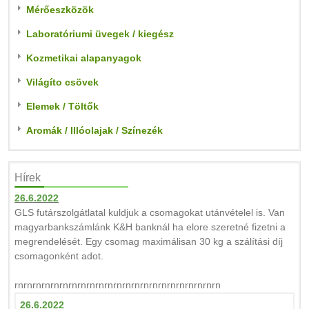
Mérőeszközök
Laboratóriumi üvegek / kiegész
Kozmetikai alapanyagok
Világíto csövek
Elemek / Töltők
Aromák / Illóolajak / Színezék
Hírek
26.6.2022
GLS futárszolgátlatal kuldjuk a csomagokat utánvételel is. Van
magyarbankszámlánk K&H banknál ha elore szeretné fizetni a
megrendelését. Egy csomag maximálisan 30 kg a szálítási díj
csomagonként adot.
rnrnrnrnrnrnrnrnrnrnrnrnrnrnrnrnrnrnrnrnrnrnrn
26.6.2022