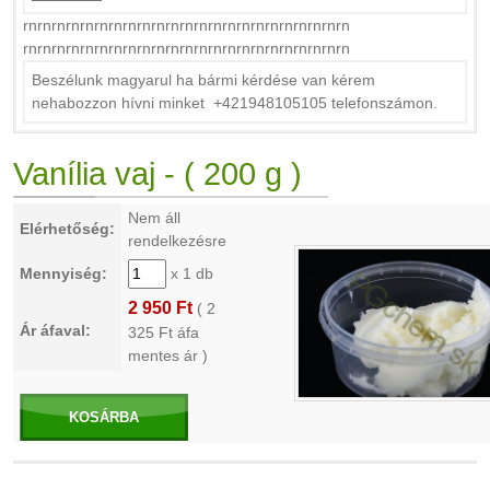
rnrnrnrnrnrnrnrnrnrnrnrnrnrnrnrnrnrnrnrnrnrnrn
rnrnrnrnrnrnrnrnrnrnrnrnrnrnrnrnrnrnrnrnrnrnrn
Beszélunk magyarul ha bármi kérdése van kérem
nehabozzon hívni minket +421948105105 telefonszámon.
Vanília vaj - ( 200 g )
Nem áll
Elérhetőség:
rendelkezésre
Mennyiség:
x 1 db
2 950 Ft
(
2
Ár áfaval:
325
Ft áfa
mentes ár )
KOSÁRBA