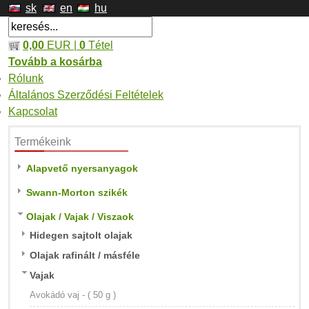
sk
en
hu
0,00
EUR |
0
Tétel
Tovább a kosárba
Rólunk
Általános Szerződési Feltételek
Kapcsolat
Termékeink
Alapvető nyersanyagok
Swann-Morton szikék
Olajak / Vajak / Viszaok
Hidegen sajtolt olajak
Olajak rafinált / másféle
Vajak
Avokádó vaj - ( 50 g )