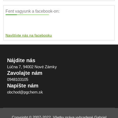
Fent vagyunk a facebook-on:
Navštívte nás na facebooku
Nájdite nás
Lúčna 7, 94002 Nové Zámky
Zavolajte nám
0948103105
Napíšte nám
obchod@pgchem.sk
Copyright © 2007-2022, Všetky práva vyhradené
Gabriel