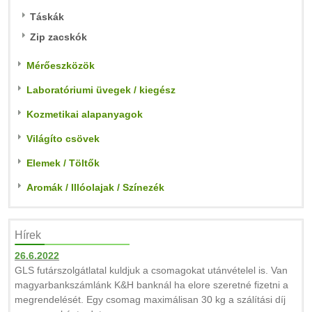
Táskák
Zip zacskók
Mérőeszközök
Laboratóriumi üvegek / kiegész
Kozmetikai alapanyagok
Világíto csövek
Elemek / Töltők
Aromák / Illóolajak / Színezék
Hírek
26.6.2022
GLS futárszolgátlatal kuldjuk a csomagokat utánvételel is. Van
magyarbankszámlánk K&H banknál ha elore szeretné fizetni a
megrendelését. Egy csomag maximálisan 30 kg a szálítási díj