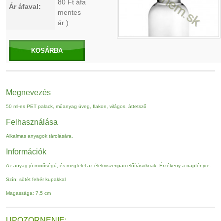
80
Ft áfa
Ár áfaval:
mentes
ár )
KOSÁRBA
Megnevezés
50 ml-es PET palack, műanyag üveg, flakon, világos, áttetsző
Felhasználása
Alkalmas anyagok tárolására.
Információk
Az anyag jó minőségű, és megfelel az élelmiszeripari előírásoknak. Érzékeny a napfényre.
Szín: sötét fehér kupakkal
Magassága: 7,5 cm
UPOZORNENIE: