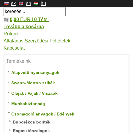
sk
en
hu
0,00
EUR |
0
Tétel
Tovább a kosárba
Rólunk
Általános Szerződési Feltételek
Kapcsolat
Termékeink
Alapvető nyersanyagok
Swann-Morton szikék
Olajak / Vajak / Viszaok
Munkabiztonság
Csomagoló anyagok / Edények
Buborékos boríték
Ragasztószalagok