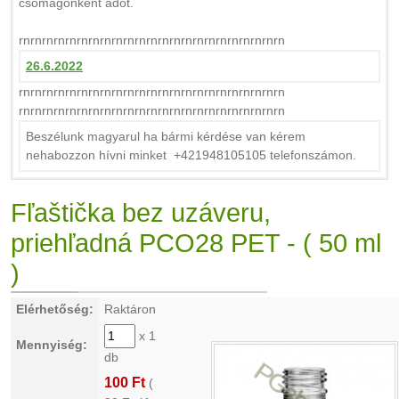
csomagonként adot.
rnrnrnrnrnrnrnrnrnrnrnrnrnrnrnrnrnrnrnrnrnrnrn
26.6.2022
rnrnrnrnrnrnrnrnrnrnrnrnrnrnrnrnrnrnrnrnrnrnrn
rnrnrnrnrnrnrnrnrnrnrnrnrnrnrnrnrnrnrnrnrnrnrn
Beszélunk magyarul ha bármi kérdése van kérem
nehabozzon hívni minket +421948105105 telefonszámon.
Fľaštička bez uzáveru,
priehľadná PCO28 PET - ( 50 ml
)
Elérhetőség:
Raktáron
x 1
Mennyiség:
db
100 Ft
(