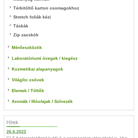
Térkitöltő karton csomagokhoz
Stretch foliák kézi
Táskák
Zip zacskók
Mérőeszközök
Laboratóriumi üvegek / kiegész
Kozmetikai alapanyagok
Világíto csövek
Elemek / Töltők
Aromák / Illóolajak / Színezék
Hírek
26.6.2022