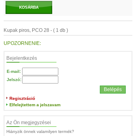
KOSÁRBA
Kupak piros, PCO 28 - ( 1 db )
UPOZORNENIE:
Bejelentkezés
E-mail:
Jelszó:
Regisztráció
Elfelejtettem a jelszavam
Az Ön megjegyzései
Hiányzik önnek valamilyen termék?