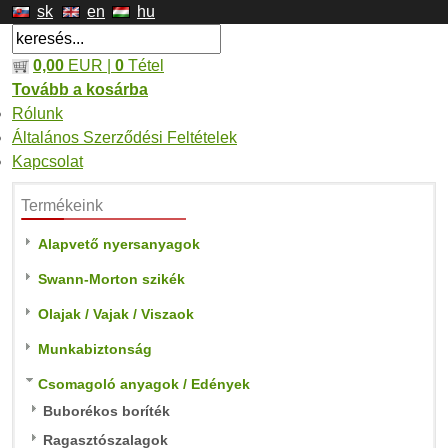
sk
en
hu
0,00
EUR |
0
Tétel
Tovább a kosárba
Rólunk
Általános Szerződési Feltételek
Kapcsolat
Termékeink
Alapvető nyersanyagok
Swann-Morton szikék
Olajak / Vajak / Viszaok
Munkabiztonság
Csomagoló anyagok / Edények
Buborékos boríték
Ragasztószalagok