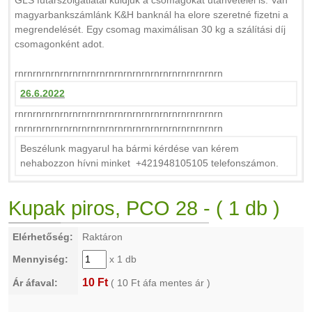
GLS futárszolgátlatal kuldjuk a csomagokat utánvételel is. Van
magyarbankszámlánk K&H banknál ha elore szeretné fizetni a
megrendelését. Egy csomag maximálisan 30 kg a szálítási díj
csomagonként adot.
rnrnrnrnrnrnrnrnrnrnrnrnrnrnrnrnrnrnrnrnrnrnrn
26.6.2022
rnrnrnrnrnrnrnrnrnrnrnrnrnrnrnrnrnrnrnrnrnrnrn
rnrnrnrnrnrnrnrnrnrnrnrnrnrnrnrnrnrnrnrnrnrnrn
Beszélunk magyarul ha bármi kérdése van kérem
nehabozzon hívni minket +421948105105 telefonszámon.
Kupak piros, PCO 28 - ( 1 db )
Elérhetőség:
Raktáron
Mennyiség:
x 1 db
10 Ft
Ár áfaval:
(
10
Ft áfa mentes ár )