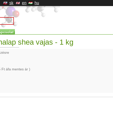
sk
en
hu
apcsolat
alap shea vajas - 1 kg
ezésre
5
Ft áfa mentes ár )