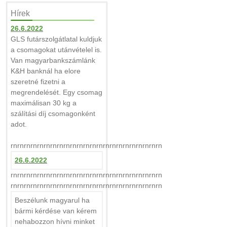
Hírek
26.6.2022
GLS futárszolgátlatal kuldjuk
a csomagokat utánvételel is.
Van magyarbankszámlánk
K&H banknál ha elore
szeretné fizetni a
megrendelését. Egy csomag
maximálisan 30 kg a
szálítási díj csomagonként
adot.
rnrnrnrnrnrnrnrnrnrnrnrnrnrnrnrnrnrnrnrnrnrnrn
26.6.2022
rnrnrnrnrnrnrnrnrnrnrnrnrnrnrnrnrnrnrnrnrnrnrn
rnrnrnrnrnrnrnrnrnrnrnrnrnrnrnrnrnrnrnrnrnrnrn
Beszélunk magyarul ha
bármi kérdése van kérem
nehabozzon hívni minket