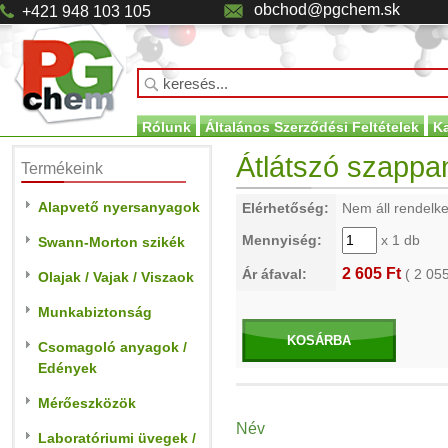
obchod@pgchem.sk
+421 948 103 105
Rólunk
Általános Szerződési Feltételek
K
Átlátszó szappan
Termékeink
Alapvető nyersanyagok
Elérhetőség:
Nem áll rendelk
Mennyiség:
x 1 db
Swann-Morton szikék
2 605 Ft
Ár áfaval:
(
2 05
Olajak / Vajak / Viszaok
Munkabiztonság
KOSÁRBA
Csomagoló anyagok /
Edények
Mérőeszközök
Név
Laboratóriumi üvegek /