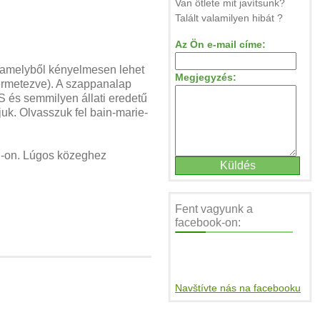
Van ötlete mit javítsunk?
Talált valamilyen hibát ?
Az Ön e-mail címe:
 amelyből kényelmesen lehet
Megjegyzés:
ermetezve).
A szappanalap
S
és
semmilyen állati eredetű
juk.
Olvasszuk fel bain-marie-
-on.
Lúgos közeghez
Fent vagyunk a
facebook-on:
Navštívte nás na facebooku