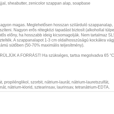
jal, sheabutter, zenicolor szappan alap, soapbase
nagyon magas.
Meglehetősen hosszan szilárduló szappanalap,
zíteni.
Nagyon erős rétegközi tapadást biztosít (alkohollal túlp
tős előny, ha hosszabb ideig kicsomagolják.
Nem tartalmaz SL
telték.
A szappanalapot 1-3 cm oldalhosszúságú kockákra vág
lámú sütőben (50-70% maximális teljesítmény).
RÜLJÜK A FORRÁST!
Ha szükséges, tartsa megolvadva 65 °C
, propilénglikol, szorbit, nátrium-laurát, nátrium-lauretszulfát,
nát, nátrium-klorid, sztearinsav, laurinsav, tetranátrium-EDTA.