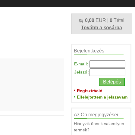
0,00
EUR |
0
Tétel
Tovább a kosárba
Bejelentkezés
E-mail:
Jelszó:
Regisztráció
Elfelejtettem a jelszavam
Az Ön megjegyzései
Hiányzik önnek valamilyen
termék?