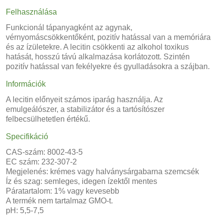
Felhasználása
Funkcionál tápanyagként az agynak,
vérnyomáscsökkentőként, pozitív hatással van a memóriára
és az ízületekre. A lecitin csökkenti az alkohol toxikus
hatását, hosszú távú alkalmazása korlátozott. Szintén
pozitív hatással van fekélyekre és gyulladásokra a szájban.
Információk
A lecitin előnyeit számos iparág használja. Az
emulgeálószer, a stabilizátor és a tartósítószer
felbecsülhetetlen értékű.
Specifikáció
CAS-szám: 8002-43-5
EC szám: 232-307-2
Megjelenés: krémes vagy halványsárgabarna szemcsék
Íz és szag: semleges, idegen ízektől mentes
Páratartalom: 1% vagy kevesebb
A termék nem tartalmaz GMO-t.
pH: 5,5-7,5