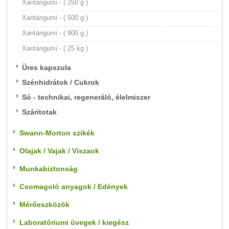
Xantángumi - ( 250 g )
Xantángumi - ( 500 g )
Xantángumi - ( 900 g )
Xantángumi - ( 25 kg )
Üres kapszula
Szénhidrátok / Cukrok
Só - technikai, regeneráló, élelmiszer
Száritotak
Swann-Morton szikék
Olajak / Vajak / Viszaok
Munkabiztonság
Csomagoló anyagok / Edények
Mérőeszközök
Laboratóriumi üvegek / kiegész