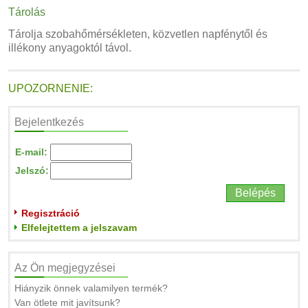
Tárolás
Tárolja szobahőmérsékleten, közvetlen napfénytől és
illékony anyagoktól távol.
UPOZORNENIE:
Bejelentkezés
E-mail:
Jelszó:
Regisztráció
Elfelejtettem a jelszavam
Az Ön megjegyzései
Hiányzik önnek valamilyen termék?
Van ötlete mit javítsunk?