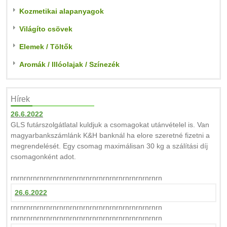
Kozmetikai alapanyagok
Világíto csövek
Elemek / Töltők
Aromák / Illóolajak / Színezék
Hírek
26.6.2022
GLS futárszolgátlatal kuldjuk a csomagokat utánvételel is. Van
magyarbankszámlánk K&H banknál ha elore szeretné fizetni a
megrendelését. Egy csomag maximálisan 30 kg a szálítási díj
csomagonként adot.
rnrnrnrnrnrnrnrnrnrnrnrnrnrnrnrnrnrnrnrnrnrnrn
26.6.2022
rnrnrnrnrnrnrnrnrnrnrnrnrnrnrnrnrnrnrnrnrnrnrn
rnrnrnrnrnrnrnrnrnrnrnrnrnrnrnrnrnrnrnrnrnrnrn