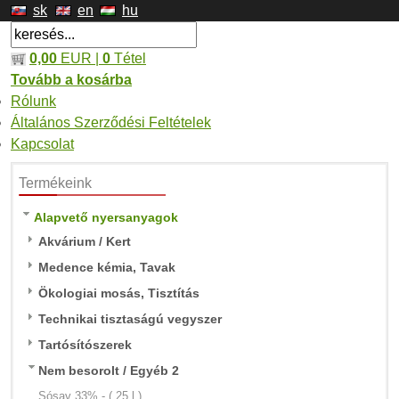
sk
en
hu
0,00
EUR |
0
Tétel
Tovább a kosárba
Rólunk
Általános Szerződési Feltételek
Kapcsolat
Termékeink
Alapvető nyersanyagok
Akvárium / Kert
Medence kémia, Tavak
Ökologiai mosás, Tisztítás
Technikai tisztaságú vegyszer
Tartósítószerek
Nem besorolt / Egyéb 2
Sósav 33% - ( 25 l )