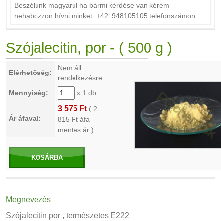
Beszélunk magyarul ha bármi kérdése van kérem
nehabozzon hívni minket +421948105105 telefonszámon.
Szójalecitin, por - ( 500 g )
Nem áll
Elérhetőség:
rendelkezésre
Mennyiség:
x 1 db
3 575 Ft
(
2
Ár áfaval:
815
Ft áfa
mentes ár )
KOSÁRBA
Megnevezés
Szójalecitin por , természetes E222