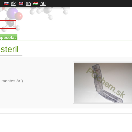
sk
en
hu
apcsolat
steril
 mentes ár )