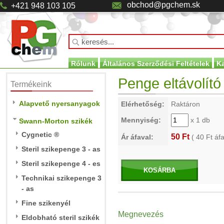
obchod@pgchem.sk
+421 948 103 105
Rólunk
Általános Szerződési Feltételek
K
Penge eltávolító 
Termékeink
Alapvető nyersanyagok
Elérhetőség:
Raktáron
Mennyiség:
x 1 db
Swann-Morton szikék
Cygnetic ®
50 Ft
Ár áfaval:
(
40
Ft áfa
Steril szikepenge 3 - as
Steril szikepenge 4 - es
KOSÁRBA
Technikai szikepenge 3
- as
Fine szikenyél
Megnevezés
Eldobható steril szikék