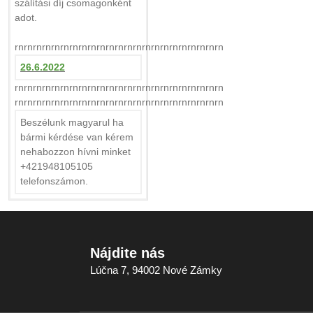
szálítási díj csomagonként
adot.
rnrnrnrnrnrnrnrnrnrnrnrnrnrnrnrnrnrnrnrnrnrnrn
26.6.2022
rnrnrnrnrnrnrnrnrnrnrnrnrnrnrnrnrnrnrnrnrnrnrn
rnrnrnrnrnrnrnrnrnrnrnrnrnrnrnrnrnrnrnrnrnrnrn
Beszélunk magyarul ha
bármi kérdése van kérem
nehabozzon hívni minket
+421948105105
telefonszámon.
Nájdite nás
Lúčna 7, 94002 Nové Zámky