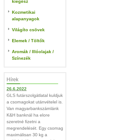
kiegész
Kozmetikai
alapanyagok
Világíto csövek
Elemek / Töltők
Aromák / Illóolajak /
Színezék
Hírek
26.6.2022
GLS futárszolgátlatal kuldjuk
a csomagokat utánvételel is.
Van magyarbankszámlánk
K&H banknál ha elore
szeretné fizetni a
megrendelését. Egy csomag
maximálisan 30 kg a