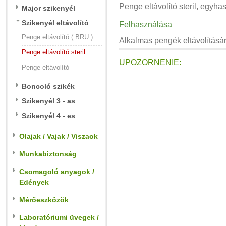
Penge eltávolító steril, egyha
Major szikenyél
Szikenyél eltávolító
Felhasználása
Penge eltávolító ( BRU )
Alkalmas pengék eltávolítására
Penge eltávolító steril
UPOZORNENIE:
Penge eltávolító
Boncoló szikék
Szikenyél 3 - as
Szikenyél 4 - es
Olajak / Vajak / Viszaok
Munkabiztonság
Csomagoló anyagok /
Edények
Mérőeszközök
Laboratóriumi üvegek /