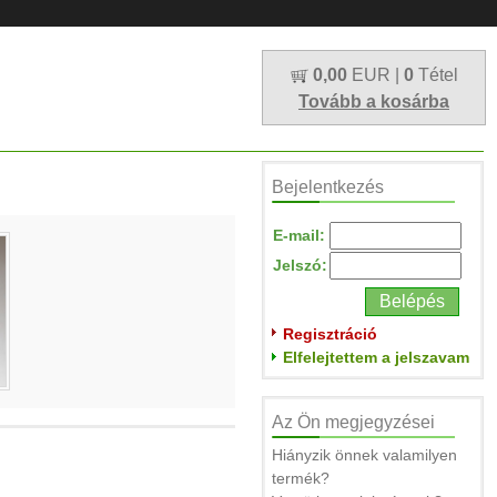
0,00
EUR |
0
Tétel
Tovább a kosárba
Bejelentkezés
E-mail:
Jelszó:
Regisztráció
Elfelejtettem a jelszavam
Az Ön megjegyzései
Hiányzik önnek valamilyen
termék?