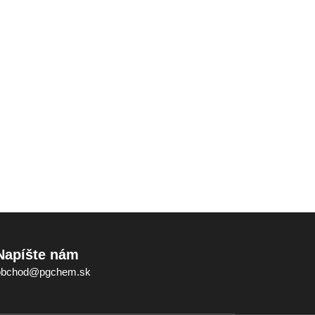
Napíšte nám
obchod@pgchem.sk