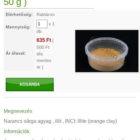
50 g )
Elérhetőség:
Raktáron
x 1
Mennyiség:
db
635 Ft
(
500
Ft
Ár áfaval:
áfa
mentes
ár )
KOSÁRBA
Megnevezés
Narancs sárga agyag , illit , INCI: Illite (orange clay)
Információk