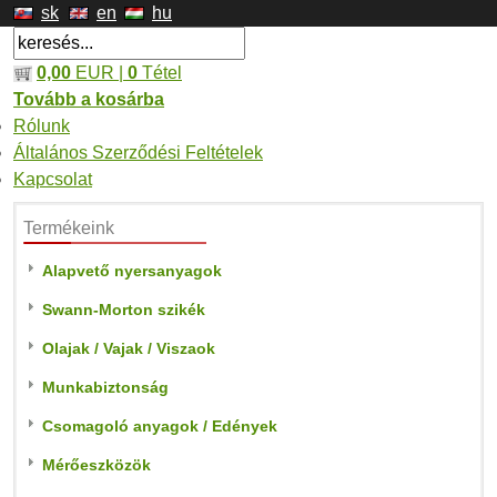
sk
en
hu
0,00
EUR |
0
Tétel
Tovább a kosárba
Rólunk
Általános Szerződési Feltételek
Kapcsolat
Termékeink
Alapvető nyersanyagok
Swann-Morton szikék
Olajak / Vajak / Viszaok
Munkabiztonság
Csomagoló anyagok / Edények
Mérőeszközök