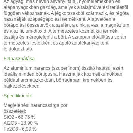
Az agyag, más néven ásványi talaj, nyomelemekben és
alapanyagokban gazdag, amelyek a talajművelési területtől
függően változhatnak. A jégkorszakból származik, és régóta
használják szépségápolási termékként. Alapvetően a
bőrápolási összetevők a szelén, a cink, a vas, a magnézium
és a szilícium-dioxid. A természetes kozmetikai termék
tisztítja és méregteleníti a bőrt. A szappan előállítása során
természetes festékként és ápoló adalékanyagként
feldolgozható.
Felhasználása
Az alumínium narancs (szuperfinom) tisztító hatású, ezért
ideális minden bőrtípusra. Használják kozmetikumokban,
például arcmaszkokban, bőrradírban, krémekben és
hajkezelésekben.
Specifikációk
Megjelenés: narancssárga por
összetétel:
SiO2 - 66,75 %
Al2O3 - 18,90 %
Fe2O3 - 6,90 %