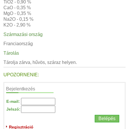
TiO2 - 0,90 %
CaO - 0,35 %
MgO - 0,35 %
Na2O - 0,15 %
K2O - 2,90 %
Származási ország
Franciaország
Tárolás
Tárolja zárva, hűvös, száraz helyen.
UPOZORNENIE:
Bejelentkezés
E-mail:
Jelszó:
Regisztráció