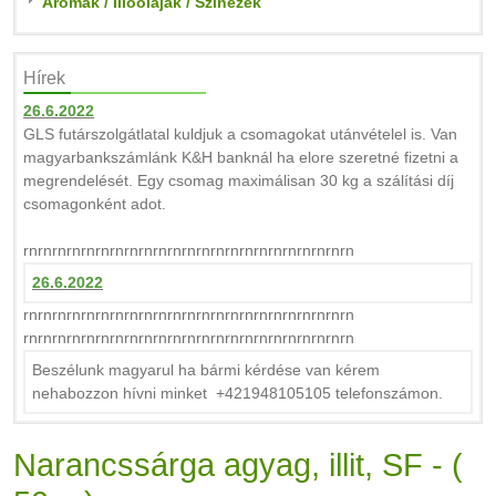
Aromák / Illóolajak / Színezék
Hírek
26.6.2022
GLS futárszolgátlatal kuldjuk a csomagokat utánvételel is. Van
magyarbankszámlánk K&H banknál ha elore szeretné fizetni a
megrendelését. Egy csomag maximálisan 30 kg a szálítási díj
csomagonként adot.
rnrnrnrnrnrnrnrnrnrnrnrnrnrnrnrnrnrnrnrnrnrnrn
26.6.2022
rnrnrnrnrnrnrnrnrnrnrnrnrnrnrnrnrnrnrnrnrnrnrn
rnrnrnrnrnrnrnrnrnrnrnrnrnrnrnrnrnrnrnrnrnrnrn
Beszélunk magyarul ha bármi kérdése van kérem
nehabozzon hívni minket +421948105105 telefonszámon.
Narancssárga agyag, illit, SF - (