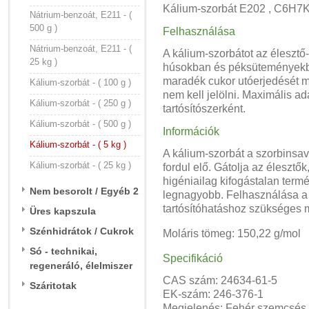
Kálium-szorbát E202 , C6H7
Nátrium-benzoát, E211 - (
500 g )
Felhasználása
Nátrium-benzoát, E211 - (
A kálium-szorbátot az élesztő
25 kg )
húsokban és péksüteményekben
maradék cukor utóerjedését m
Kálium-szorbát - ( 100 g )
nem kell jelölni. Maximális a
Kálium-szorbát - ( 250 g )
tartósítószerként.
Kálium-szorbát - ( 500 g )
Információk
Kálium-szorbát - ( 5 kg )
A kálium-szorbát a szorbinsa
Kálium-szorbát - ( 25 kg )
fordul elő. Gátolja az éleszt
higéniailag kifogástalan ter
Nem besorolt / Egyéb 2
legnagyobb. Felhasználása a s
tartósítóhatáshoz szükséges 
Üres kapszula
Szénhidrátok / Cukrok
Moláris tömeg: 150,22 g/mol
Só - technikai,
Specifikáció
regeneráló, élelmiszer
CAS szám: 24634-61-5
Száritotak
EK-szám: 246-376-1
Megjelenés: Fehér szemcsés