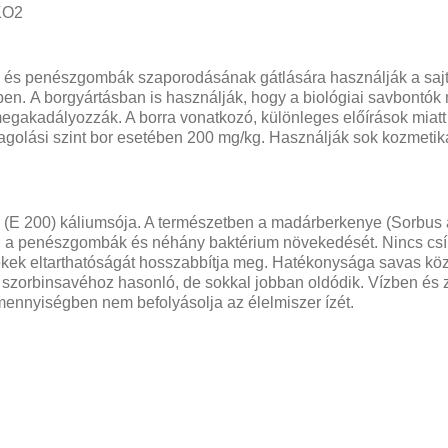
KO2
- és penészgombák szaporodásának gátlására használják a sajtb
. A borgyártásban is használják, hogy a biológiai savbontók mű
egakadályozzák. A borra vonatkozó, különleges előírások mia
dagolási szint bor esetében 200 mg/kg. Használják sok kozmeti
v (E 200) káliumsója. A természetben a madárberkenye (Sorbu
ők, a penészgombák és néhány baktérium növekedését. Nincs csí
mékek eltarthatóságát hosszabbítja meg. Hatékonysága savas kö
zorbinsavéhoz hasonló, de sokkal jobban oldódik. Vízben és zs
mennyiségben nem befolyásolja az élelmiszer ízét.