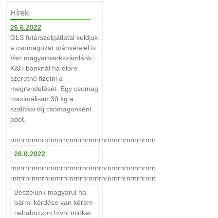
Hírek
26.6.2022
GLS futárszolgátlatal kuldjuk
a csomagokat utánvételel is.
Van magyarbankszámlánk
K&H banknál ha elore
szeretné fizetni a
megrendelését. Egy csomag
maximálisan 30 kg a
szálítási díj csomagonként
adot.
rnrnrnrnrnrnrnrnrnrnrnrnrnrnrnrnrnrnrnrnrnrnrn
26.6.2022
rnrnrnrnrnrnrnrnrnrnrnrnrnrnrnrnrnrnrnrnrnrnrn
rnrnrnrnrnrnrnrnrnrnrnrnrnrnrnrnrnrnrnrnrnrnrn
Beszélunk magyarul ha
bármi kérdése van kérem
nehabozzon hívni minket