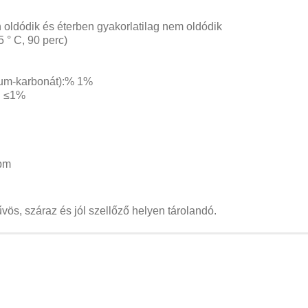
oldódik és éterben gyakorlatilag nem oldódik
 ° C, 90 perc)
ium-karbonát):% 1%
: ≤1%
ppm
ös, száraz és jól szellőző helyen tárolandó.