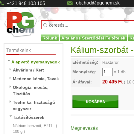
obchod@pgchem.sk
+421 948 103 105
Rólunk
Általános Szerződési Feltételek
K
Kálium-szorbát - 
Termékeink
Alapvető nyersanyagok
Elérhetőség:
Raktáron
Akvárium / Kert
Mennyiség:
x 1 db
Medence kémia, Tavak
20 405 Ft
Ár áfaval:
(
16 
Ökologiai mosás,
Tisztítás
KOSÁRBA
Technikai tisztaságú
vegyszer
Tartósítószerek
Nátrium-benzoát, E211 - (
Megnevezés
100 g )