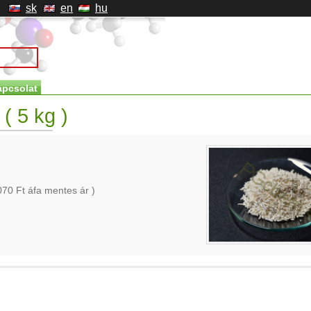
sk
en
hu
apcsolat
( 5 kg )
070
Ft áfa mentes ár )