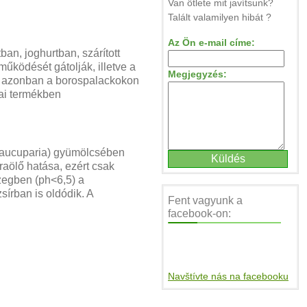
Van ötlete mit javítsunk?
Talált valamilyen hibát ?
Az Ön e-mail címe:
an, joghurtban, szárított
ködését gátolják, illetve a
Megjegyzés:
tt azonban a borospalackokon
kai termékben
s aucuparia) gyümölcsében
raölő hatása, ezért csak
zegben (ph<6,5) a
írban is oldódik. A
Fent vagyunk a
facebook-on:
Navštívte nás na facebooku