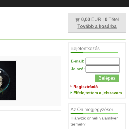
0,00
EUR |
0
Tétel
Tovább a kosárba
Bejelentkezés
E-mail:
Jelszó:
Regisztráció
Elfelejtettem a jelszavam
Az Ön megjegyzései
Hiányzik önnek valamilyen
termék?