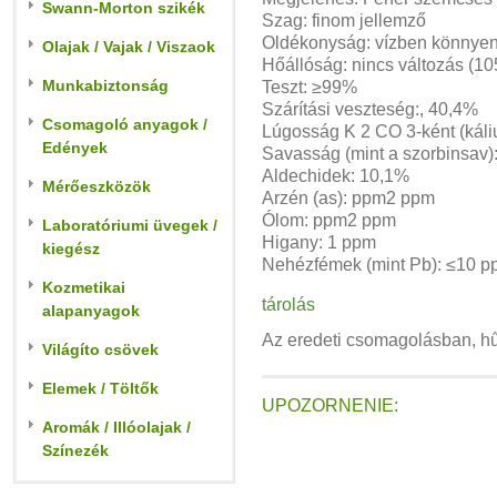
Swann-Morton szikék
Szag: finom jellemző
Oldékonyság: vízben könnyen 
Olajak / Vajak / Viszaok
Hőállóság: nincs változás (105
Munkabiztonság
Teszt: ≥99%
Szárítási veszteség:, 40,4%
Csomagoló anyagok /
Lúgosság K 2 CO 3-ként (kál
Edények
Savasság (mint a szorbinsav)
Aldechidek: 10,1%
Mérőeszközök
Arzén (as): ppm2 ppm
Ólom: ppm2 ppm
Laboratóriumi üvegek /
Higany: 1 ppm
kiegész
Nehézfémek (mint Pb): ≤10 
Kozmetikai
tárolás
alapanyagok
Az eredeti csomagolásban, hűv
Világíto csövek
Elemek / Töltők
UPOZORNENIE:
Aromák / Illóolajak /
Színezék