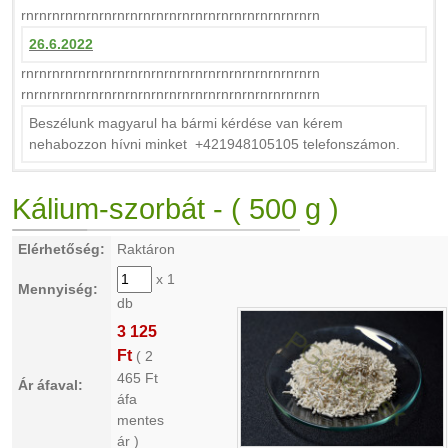
rnrnrnrnrnrnrnrnrnrnrnrnrnrnrnrnrnrnrnrnrnrnrn
26.6.2022
rnrnrnrnrnrnrnrnrnrnrnrnrnrnrnrnrnrnrnrnrnrnrn
rnrnrnrnrnrnrnrnrnrnrnrnrnrnrnrnrnrnrnrnrnrnrn
Beszélunk magyarul ha bármi kérdése van kérem
nehabozzon hívni minket +421948105105 telefonszámon.
Kálium-szorbát - ( 500 g )
Elérhetőség:
Raktáron
x 1
Mennyiség:
db
3 125
Ft
(
2
465
Ft
Ár áfaval:
áfa
mentes
ár )