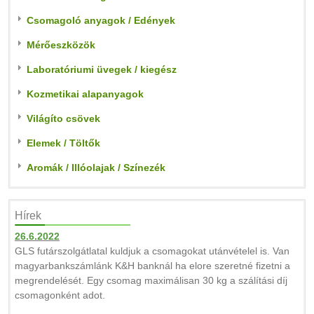
Csomagoló anyagok / Edények
Mérőeszközök
Laboratóriumi üvegek / kiegész
Kozmetikai alapanyagok
Világíto csövek
Elemek / Töltők
Aromák / Illóolajak / Színezék
Hírek
26.6.2022
GLS futárszolgátlatal kuldjuk a csomagokat utánvételel is. Van
magyarbankszámlánk K&H banknál ha elore szeretné fizetni a
megrendelését. Egy csomag maximálisan 30 kg a szálítási díj
csomagonként adot.