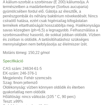
A kálium-szorbát a szorbinsav (E 200) káliumsója. A
természetben a madárberkenye (Sorbus aucuparia)
gyümölcsében fordul elő. Gátolja az élesztők, a
penészgombák és néhány baktérium növekedését. Nincs
csíraölő hatása, ezért csak higéniailag kifogástalan
termékek eltarthatóságát hosszabbítja meg. Hatékonysága
savas közegben (ph<6,5) a legnagyobb. Felhasználása a
szorbinsavéhoz hasonló, de sokkal jobban oldódik. Vízben
és zsírban is oldódik. A tartósítóhatáshoz szükséges
mennyiségben nem befolyásolja az élelmiszer ízét.
Moláris tömeg: 150,22 g/mol
Specifikáció
CAS szám: 24634-61-5
EK-szám: 246-376-1
Megjelenés: Fehér szemcsés
Szag: finom jellemző
Oldékonyság: vízben könnyen oldódik és éterben
gyakorlatilag nem oldódik
Hőállóság: nincs változás (105 ° C, 90 perc)
Teszt: ≥99%