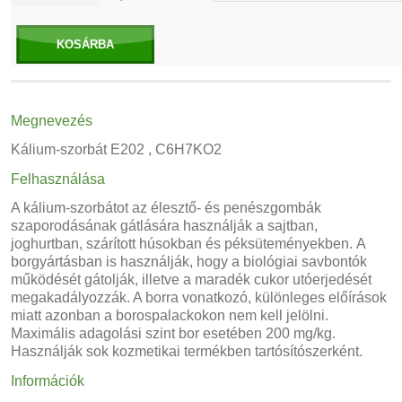
KOSÁRBA
Megnevezés
Kálium-szorbát E202 , C6H7KO2
Felhasználása
A kálium-szorbátot az élesztő- és penészgombák
szaporodásának gátlására használják a sajtban,
joghurtban, szárított húsokban és péksüteményekben. A
borgyártásban is használják, hogy a biológiai savbontók
működését gátolják, illetve a maradék cukor utóerjedését
megakadályozzák. A borra vonatkozó, különleges előírások
miatt azonban a borospalackokon nem kell jelölni.
Maximális adagolási szint bor esetében 200 mg/kg.
Használják sok kozmetikai termékben tartósítószerként.
Információk