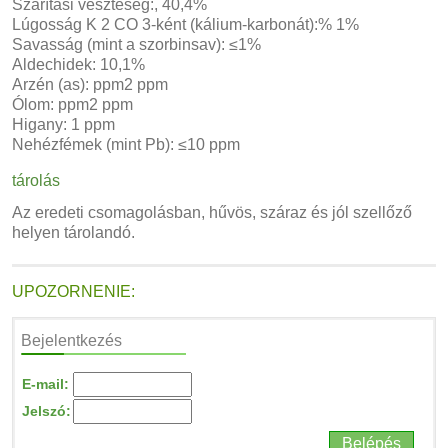
Szárítási veszteség:, 40,4%
Lúgosság K 2 CO 3-ként (kálium-karbonát):% 1%
Savasság (mint a szorbinsav): ≤1%
Aldechidek: 10,1%
Arzén (as): ppm2 ppm
Ólom: ppm2 ppm
Higany: 1 ppm
Nehézfémek (mint Pb): ≤10 ppm
tárolás
Az eredeti csomagolásban, hűvös, száraz és jól szellőző
helyen tárolandó.
UPOZORNENIE:
Bejelentkezés
E-mail:
Jelszó: