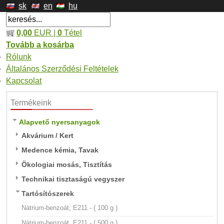
sk
en
hu
0,00
EUR |
0
Tétel
Tovább a kosárba
Rólunk
Általános Szerződési Feltételek
Kapcsolat
Termékeink
Alapvető nyersanyagok
Akvárium / Kert
Medence kémia, Tavak
Ökologiai mosás, Tisztítás
Technikai tisztaságú vegyszer
Tartósítószerek
Nátrium-benzoát, E211 - ( 100 g )
Nátrium-benzoát, E211 - ( 500 g )