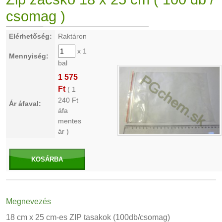
csomag )
Elérhetőség:
Raktáron
x 1
Mennyiség:
bal
1 575
Ft
(
1
240
Ft
Ár áfaval:
áfa
mentes
ár )
KOSÁRBA
Megnevezés
18 cm x 25 cm-es ZIP tasakok (100db/csomag)