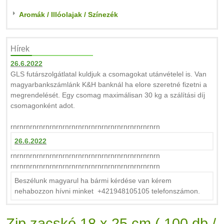
Aromák / Illóolajak / Színezék
Hírek
26.6.2022
GLS futárszolgátlatal kuldjuk a csomagokat utánvételel is. Van
magyarbankszámlánk K&H banknál ha elore szeretné fizetni a
megrendelését. Egy csomag maximálisan 30 kg a szálítási díj
csomagonként adot.
rnrnrnrnrnrnrnrnrnrnrnrnrnrnrnrnrnrnrnrnrnrnrn
26.6.2022
rnrnrnrnrnrnrnrnrnrnrnrnrnrnrnrnrnrnrnrnrnrnrn
rnrnrnrnrnrnrnrnrnrnrnrnrnrnrnrnrnrnrnrnrnrnrn
Beszélunk magyarul ha bármi kérdése van kérem
nehabozzon hívni minket +421948105105 telefonszámon.
Zip zacskó 18 x 25 cm ( 100 db /