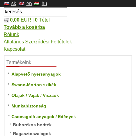
sk
en
hu
0,00
EUR |
0
Tétel
Tovább a kosárba
Rólunk
Általános Szerződési Feltételek
Kapcsolat
Termékeink
Alapvető nyersanyagok
Swann-Morton szikék
Olajak / Vajak / Viszaok
Munkabiztonság
Csomagoló anyagok / Edények
Buborékos boríték
Ragasztószalagok