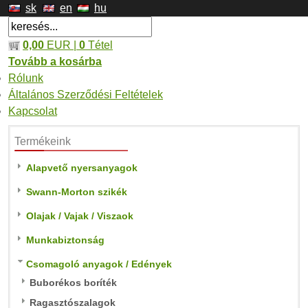
sk
en
hu
0,00
EUR |
0
Tétel
Tovább a kosárba
Rólunk
Általános Szerződési Feltételek
Kapcsolat
Termékeink
Alapvető nyersanyagok
Swann-Morton szikék
Olajak / Vajak / Viszaok
Munkabiztonság
Csomagoló anyagok / Edények
Buborékos boríték
Ragasztószalagok