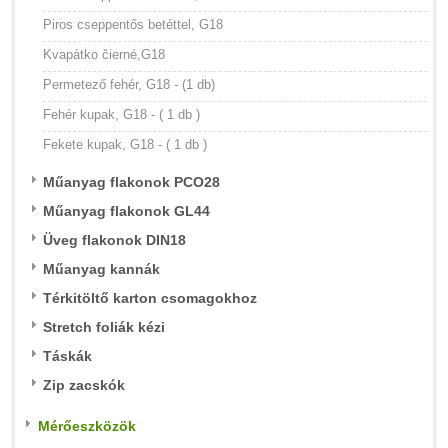
Piros cseppentős betéttel, G18
Kvapátko čierné,G18
Permetező fehér, G18 - (1 db)
Fehér kupak, G18 - ( 1 db )
Fekete kupak, G18 - ( 1 db )
Műanyag flakonok PCO28
Műanyag flakonok GL44
Üveg flakonok DIN18
Műanyag kannák
Térkitöltő karton csomagokhoz
Stretch foliák kézi
Táskák
Zip zacskók
Mérőeszközök