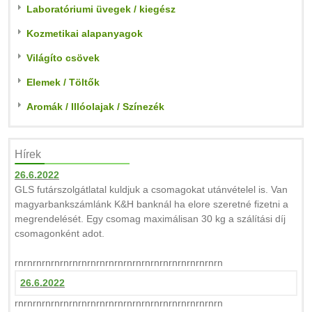
Laboratóriumi üvegek / kiegész
Kozmetikai alapanyagok
Világíto csövek
Elemek / Töltők
Aromák / Illóolajak / Színezék
Hírek
26.6.2022
GLS futárszolgátlatal kuldjuk a csomagokat utánvételel is. Van
magyarbankszámlánk K&H banknál ha elore szeretné fizetni a
megrendelését. Egy csomag maximálisan 30 kg a szálítási díj
csomagonként adot.
rnrnrnrnrnrnrnrnrnrnrnrnrnrnrnrnrnrnrnrnrnrnrn
26.6.2022
rnrnrnrnrnrnrnrnrnrnrnrnrnrnrnrnrnrnrnrnrnrnrn