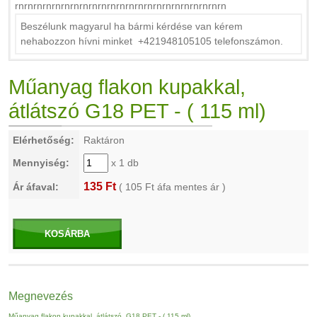
rnrnrnrnrnrnrnrnrnrnrnrnrnrnrnrnrnrnrnrnrnrnrn
Beszélunk magyarul ha bármi kérdése van kérem
nehabozzon hívni minket +421948105105 telefonszámon.
Műanyag flakon kupakkal,
átlátszó G18 PET - ( 115 ml)
Elérhetőség:
Raktáron
Mennyiség:
x 1 db
135 Ft
Ár áfaval:
(
105
Ft áfa mentes ár )
KOSÁRBA
Megnevezés
Műanyag flakon kupakkal, átlátszó G18 PET - ( 115 ml)