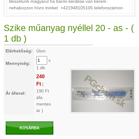
Beszélunk magyarul ha bármi kérdése van kérem
nehabozzon hívni minket +421948105105 telefonszámon.
Szike műanyag nyéllel 20 - as - (
1 db )
Elérhetőség:
Úton
x
Mennyiség:
1 db
240
Ft
(
190
Ft
Ár áfaval:
áfa
mentes
ár )
KOSÁRBA