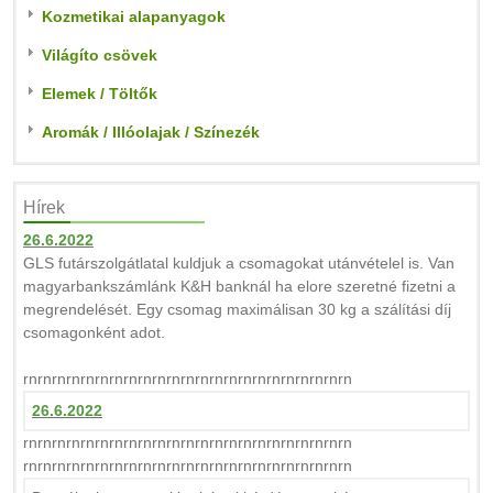
Kozmetikai alapanyagok
Világíto csövek
Elemek / Töltők
Aromák / Illóolajak / Színezék
Hírek
26.6.2022
GLS futárszolgátlatal kuldjuk a csomagokat utánvételel is. Van
magyarbankszámlánk K&H banknál ha elore szeretné fizetni a
megrendelését. Egy csomag maximálisan 30 kg a szálítási díj
csomagonként adot.
rnrnrnrnrnrnrnrnrnrnrnrnrnrnrnrnrnrnrnrnrnrnrn
26.6.2022
rnrnrnrnrnrnrnrnrnrnrnrnrnrnrnrnrnrnrnrnrnrnrn
rnrnrnrnrnrnrnrnrnrnrnrnrnrnrnrnrnrnrnrnrnrnrn