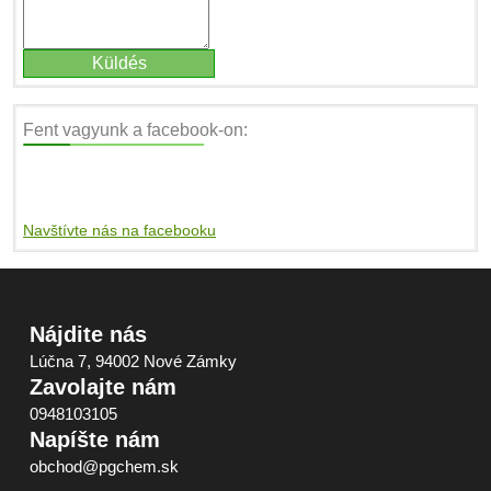
Fent vagyunk a facebook-on:
Navštívte nás na facebooku
Nájdite nás
Lúčna 7, 94002 Nové Zámky
Zavolajte nám
0948103105
Napíšte nám
obchod@pgchem.sk