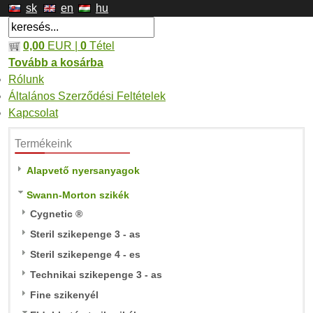
sk
en
hu
0,00
EUR |
0
Tétel
Tovább a kosárba
Rólunk
Általános Szerződési Feltételek
Kapcsolat
Termékeink
Alapvető nyersanyagok
Swann-Morton szikék
Cygnetic ®
Steril szikepenge 3 - as
Steril szikepenge 4 - es
Technikai szikepenge 3 - as
Fine szikenyél