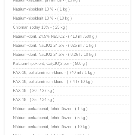
Nátrium-biszulfát, pH mínus - ( 25 kg )
Nátrium-hipoklorit 13 % - ( 1 kg )
Nátrium-hipoklorit 13 % - ( 10 kg )
Chlornan sodny 13% - ( 25 kg )
Nátrium-klorit, 24,5% NaClO2 - ( 413 ml /500 g )
Nátrium-klorit, NaClO2 24.5% - ( 826 ml / 1 kg )
Nátrium-klorit, NaClO2 24.5% - ( 8,26 l / 10 kg )
Kalcium-hipoklorit, Ca(ClO)2 por - ( 500 g )
PAX-18, polialumínium-klorid - ( 740 ml / 1 kg )
PAX-18, polialumínium-klorid - ( 7,4 l / 10 kg )
PAX 18 - ( 20 l / 27 kg )
PAX 18 - ( 25 l / 34 kg )
Nátrium-perkarbonát, fehérítőszer - ( 1 kg )
Nátrium-perkarbonát, fehérítőszer - ( 5 kg )
Nátrium-perkarbonát, fehérítőszer - ( 10 kg )