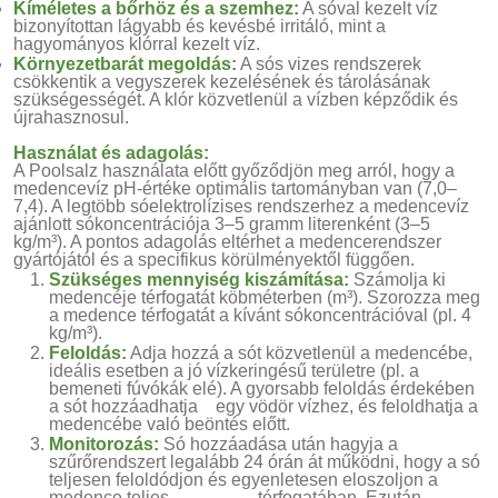
Kíméletes a bőrhöz és a szemhez:
A sóval kezelt víz
bizonyítottan lágyabb és kevésbé irritáló, mint a
hagyományos klórral kezelt víz.
Környezetbarát megoldás:
A sós vizes rendszerek
csökkentik a vegyszerek kezelésének és tárolásának
szükségességét. A klór közvetlenül a vízben képződik és
újrahasznosul.
Használat és adagolás:
A Poolsalz használata előtt győződjön meg arról, hogy a
medencevíz pH-értéke optimális tartományban van (7,0–
7,4). A legtöbb sóelektrolízises rendszerhez a medencevíz
ajánlott sókoncentrációja 3–5 gramm literenként (3–5
kg/m³). A pontos adagolás eltérhet a medencerendszer
gyártójától és a specifikus körülményektől függően.
Szükséges mennyiség kiszámítása:
Számolja ki
medencéje térfogatát köbméterben (m³). Szorozza meg
a medence térfogatát a kívánt sókoncentrációval (pl. 4
kg/m³).
Feloldás:
Adja hozzá a sót közvetlenül a medencébe,
ideális esetben a jó vízkeringésű területre (pl. a
bemeneti fúvókák elé). A gyorsabb feloldás érdekében
a sót hozzáadhatja egy vödör vízhez, és feloldhatja a
medencébe való beöntés előtt.
Monitorozás:
Só hozzáadása után hagyja a
szűrőrendszert legalább 24 órán át működni, hogy a só
teljesen feloldódjon és egyenletesen eloszoljon a
medence teljes térfogatában. Ezután