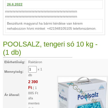
26.6.2022
rnrnrnrnrnrnrnrnrnrnrnrnrnrnrnrnrnrnrnrnrnrnrn
rnrnrnrnrnrnrnrnrnrnrnrnrnrnrnrnrnrnrnrnrnrnrn
Beszélunk magyarul ha bármi kérdése van kérem
nehabozzon hívni minket +421948105105 telefonszámon.
POOLSALZ, tengeri só 10 kg -
(1 db)
Elérhetőség:
Raktáron
x 1
Mennyiség:
db
2 390
Ft
(
1
885
Ft
Ár áfaval:
áfa
mentes