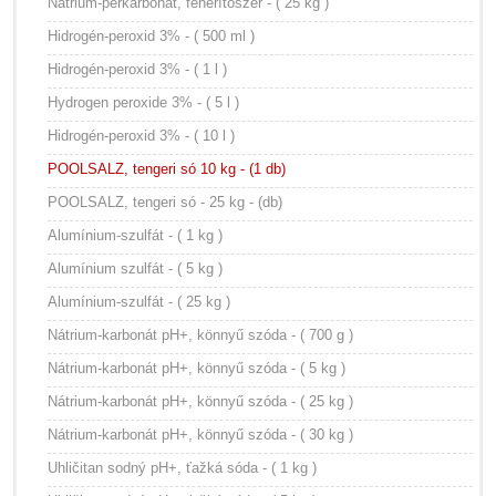
Nátrium-perkarbonát, fehérítőszer - ( 25 kg )
Hidrogén-peroxid 3% - ( 500 ml )
Hidrogén-peroxid 3% - ( 1 l )
Hydrogen peroxide 3% - ( 5 l )
Hidrogén-peroxid 3% - ( 10 l )
POOLSALZ, tengeri só 10 kg - (1 db)
POOLSALZ, tengeri só - 25 kg - (db)
Alumínium-szulfát - ( 1 kg )
Alumínium szulfát - ( 5 kg )
Alumínium-szulfát - ( 25 kg )
Nátrium-karbonát pH+, könnyű szóda - ( 700 g )
Nátrium-karbonát pH+, könnyű szóda - ( 5 kg )
Nátrium-karbonát pH+, könnyű szóda - ( 25 kg )
Nátrium-karbonát pH+, könnyű szóda - ( 30 kg )
Uhličitan sodný pH+, ťažká sóda - ( 1 kg )