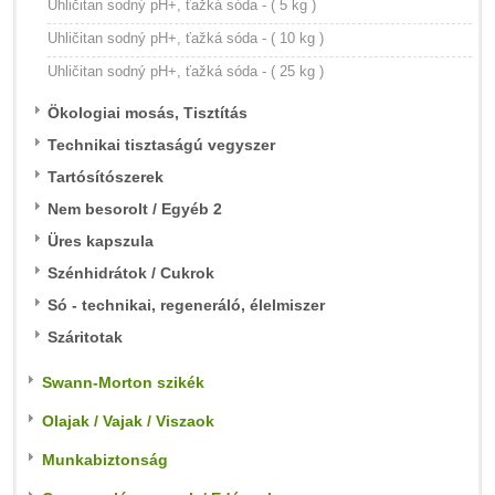
Uhličitan sodný pH+, ťažká sóda - ( 5 kg )
Uhličitan sodný pH+, ťažká sóda - ( 10 kg )
Uhličitan sodný pH+, ťažká sóda - ( 25 kg )
Ökologiai mosás, Tisztítás
Technikai tisztaságú vegyszer
Tartósítószerek
Nem besorolt / Egyéb 2
Üres kapszula
Szénhidrátok / Cukrok
Só - technikai, regeneráló, élelmiszer
Száritotak
Swann-Morton szikék
Olajak / Vajak / Viszaok
Munkabiztonság