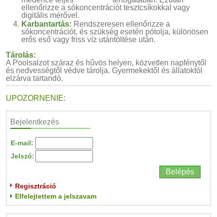
ellenőrizze a sókoncentrációt tesztcsíkokkal vagy
digitális mérővel.
Karbantartás:
Rendszeresen ellenőrizze a
sókoncentrációt, és szükség esetén pótolja, különösen
erős eső vagy friss víz utántöltése után.
Tárolás:
A Poolsalzot száraz és hűvös helyen, közvetlen napfénytől
és nedvességtől védve tárolja. Gyermekektől és állatoktól
elzárva tartandó.
UPOZORNENIE:
Bejelentkezés
E-mail:
Jelszó:
Regisztráció
Elfelejtettem a jelszavam