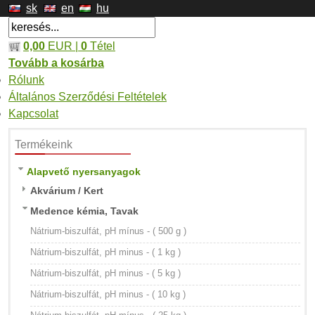
sk
en
hu
0,00
EUR |
0
Tétel
Tovább a kosárba
Rólunk
Általános Szerződési Feltételek
Kapcsolat
Termékeink
Alapvető nyersanyagok
Akvárium / Kert
Medence kémia, Tavak
Nátrium-biszulfát, pH mínus - ( 500 g )
Nátrium-biszulfát, pH minus - ( 1 kg )
Nátrium-biszulfát, pH minus - ( 5 kg )
Nátrium-biszulfát, pH minus - ( 10 kg )