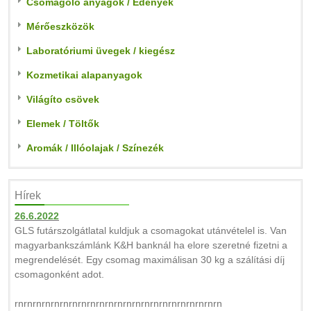
Csomagoló anyagok / Edények
Mérőeszközök
Laboratóriumi üvegek / kiegész
Kozmetikai alapanyagok
Világíto csövek
Elemek / Töltők
Aromák / Illóolajak / Színezék
Hírek
26.6.2022
GLS futárszolgátlatal kuldjuk a csomagokat utánvételel is. Van
magyarbankszámlánk K&H banknál ha elore szeretné fizetni a
megrendelését. Egy csomag maximálisan 30 kg a szálítási díj
csomagonként adot.
rnrnrnrnrnrnrnrnrnrnrnrnrnrnrnrnrnrnrnrnrnrnrn