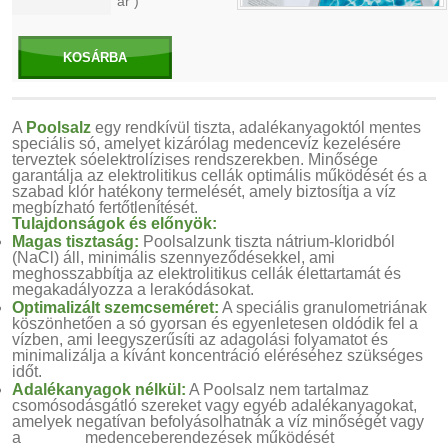
ár )
KOSÁRBA
A
Poolsalz
egy rendkívül tiszta, adalékanyagoktól mentes
speciális só, amelyet kizárólag medencevíz kezelésére
terveztek sóelektrolízises rendszerekben. Minősége
garantálja az elektrolitikus cellák optimális működését és a
szabad klór hatékony termelését, amely biztosítja a víz
megbízható fertőtlenítését.
Tulajdonságok és előnyök:
Magas tisztaság:
Poolsalzunk tiszta nátrium-kloridból
(NaCl) áll, minimális szennyeződésekkel, ami
meghosszabbítja az elektrolitikus cellák élettartamát és
megakadályozza a lerakódásokat.
Optimalizált szemcseméret:
A speciális granulometriának
köszönhetően a só gyorsan és egyenletesen oldódik fel a
vízben, ami leegyszerűsíti az adagolási folyamatot és
minimalizálja a kívánt koncentráció eléréséhez szükséges
időt.
Adalékanyagok nélkül:
A Poolsalz nem tartalmaz
csomósodásgátló szereket vagy egyéb adalékanyagokat,
amelyek negatívan befolyásolhatnák a víz minőségét vagy
a medenceberendezések működését