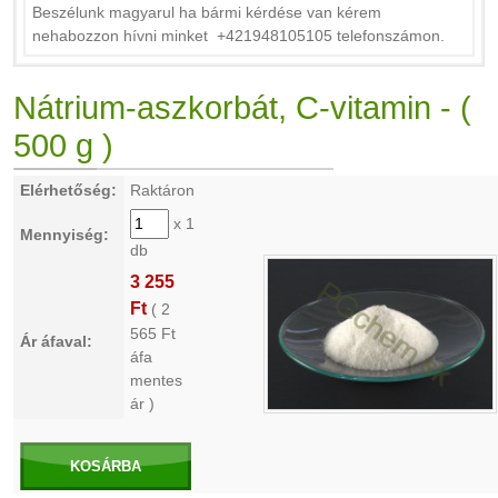
Beszélunk magyarul ha bármi kérdése van kérem
nehabozzon hívni minket +421948105105 telefonszámon.
Nátrium-aszkorbát, C-vitamin - (
500 g )
Elérhetőség:
Raktáron
x 1
Mennyiség:
db
3 255
Ft
(
2
565
Ft
Ár áfaval:
áfa
mentes
ár )
KOSÁRBA