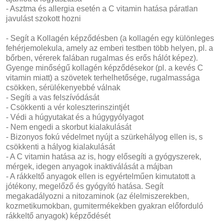
- Asztma és allergia esetén a C vitamin hatása páratlan
javulást szokott hozni
- Segít a Kollagén képződésben (a kollagén egy különleges
fehérjemolekula, amely az emberi testben több helyen, pl. a
bőrben, vérerek falában rugalmas és erős hálót képez).
Gyenge minőségű kollagén képződésekor (pl. a kevés C
vitamin miatt) a szövetek terhelhetősége, rugalmassága
csökken, sérülékenyebbé válnak
- Segíti a vas felszívódását
- Csökkenti a vér koleszterinszintjét
- Védi a húgyutakat és a húgygyólyagot
- Nem engedi a skorbut kialakulását
- Bizonyos fokú védelmet nyújt a szürkehályog ellen is, s
csökkenti a hályog kialakulását
- A C vitamin hatása az is, hogy elősegíti a gyógyszerek,
mérgek, idegen anyagok inaktiválását a májban
- A rákkeltő anyagok ellen is egyértelműen kimutatott a
jótékony, megelőző és gyógyító hatása. Segít
megakadályozni a nitozaminok (az élelmiszerekben,
kozmetikumokban, gumitermékekben gyakran előforduló
rákkeltő anyagok) képződését