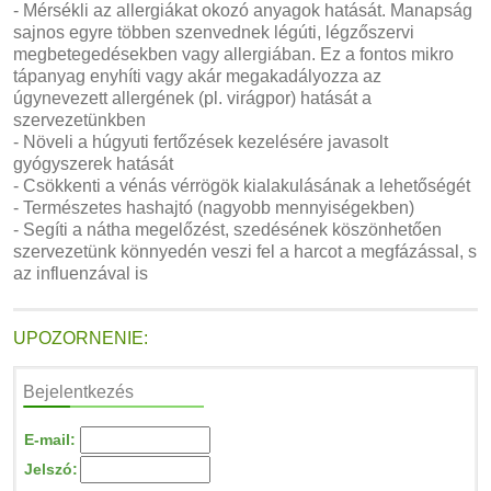
- Mérsékli az allergiákat okozó anyagok hatását. Manapság
sajnos egyre többen szenvednek légúti, légzőszervi
megbetegedésekben vagy allergiában. Ez a fontos mikro
tápanyag enyhíti vagy akár megakadályozza az
úgynevezett allergének (pl. virágpor) hatását a
szervezetünkben
- Növeli a húgyuti fertőzések kezelésére javasolt
gyógyszerek hatását
- Csökkenti a vénás vérrögök kialakulásának a lehetőségét
- Természetes hashajtó (nagyobb mennyiségekben)
- Segíti a nátha megelőzést, szedésének köszönhetően
szervezetünk könnyedén veszi fel a harcot a megfázással, s
az influenzával is
UPOZORNENIE:
Bejelentkezés
E-mail:
Jelszó: