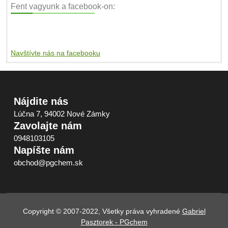
Fent vagyunk a facebook-on:
Navštívte nás na facebooku
Nájdite nás
Lúčna 7, 94002 Nové Zámky
Zavolajte nám
0948103105
Napíšte nám
obchod@pgchem.sk
Copyright © 2007-2022, Všetky práva vyhradené
Gabriel
Pasztorek - PGchem