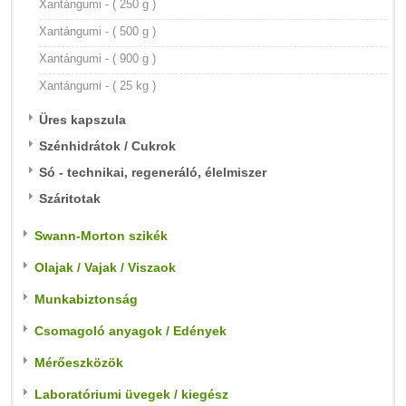
Xantángumi - ( 250 g )
Xantángumi - ( 500 g )
Xantángumi - ( 900 g )
Xantángumi - ( 25 kg )
Üres kapszula
Szénhidrátok / Cukrok
Só - technikai, regeneráló, élelmiszer
Száritotak
Swann-Morton szikék
Olajak / Vajak / Viszaok
Munkabiztonság
Csomagoló anyagok / Edények
Mérőeszközök
Laboratóriumi üvegek / kiegész