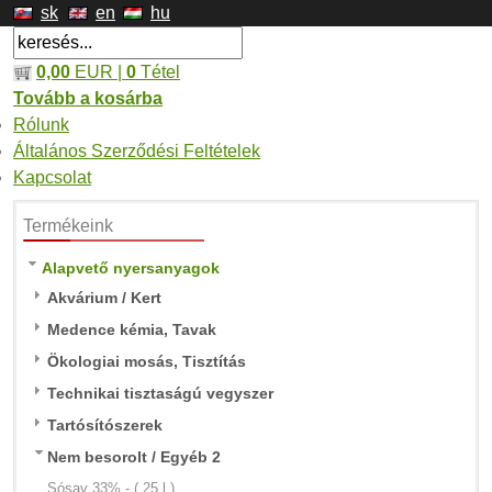
sk
en
hu
0,00
EUR |
0
Tétel
Tovább a kosárba
Rólunk
Általános Szerződési Feltételek
Kapcsolat
Termékeink
Alapvető nyersanyagok
Akvárium / Kert
Medence kémia, Tavak
Ökologiai mosás, Tisztítás
Technikai tisztaságú vegyszer
Tartósítószerek
Nem besorolt / Egyéb 2
Sósav 33% - ( 25 l )