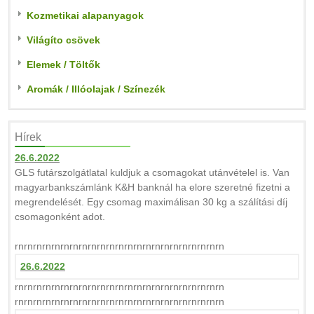
Kozmetikai alapanyagok
Világíto csövek
Elemek / Töltők
Aromák / Illóolajak / Színezék
Hírek
26.6.2022
GLS futárszolgátlatal kuldjuk a csomagokat utánvételel is. Van
magyarbankszámlánk K&H banknál ha elore szeretné fizetni a
megrendelését. Egy csomag maximálisan 30 kg a szálítási díj
csomagonként adot.
rnrnrnrnrnrnrnrnrnrnrnrnrnrnrnrnrnrnrnrnrnrnrn
26.6.2022
rnrnrnrnrnrnrnrnrnrnrnrnrnrnrnrnrnrnrnrnrnrnrn
rnrnrnrnrnrnrnrnrnrnrnrnrnrnrnrnrnrnrnrnrnrnrn