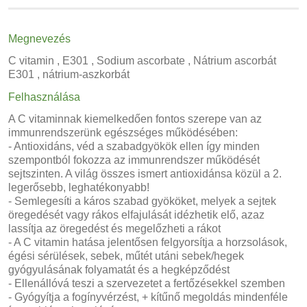
Megnevezés
C vitamin , E301 , Sodium ascorbate , Nátrium ascorbát
E301 , nátrium-aszkorbát
Felhasználása
A C vitaminnak kiemelkedően fontos szerepe van az
immunrendszerünk egészséges működésében:
- Antioxidáns, véd a szabadgyökök ellen így minden
szempontból fokozza az immunrendszer működését
sejtszinten. A világ összes ismert antioxidánsa közül a 2.
legerősebb, leghatékonyabb!
- Semlegesíti a káros szabad gyököket, melyek a sejtek
öregedését vagy rákos elfajulását idézhetik elő, azaz
lassítja az öregedést és megelőzheti a rákot
- A C vitamin hatása jelentősen felgyorsítja a horzsolások,
égési sérülések, sebek, műtét utáni sebek/hegek
gyógyulásának folyamatát és a hegképződést
- Ellenállóvá teszi a szervezetet a fertőzésekkel szemben
- Gyógyítja a fogínyvérzést, + kítűnő megoldás mindenféle