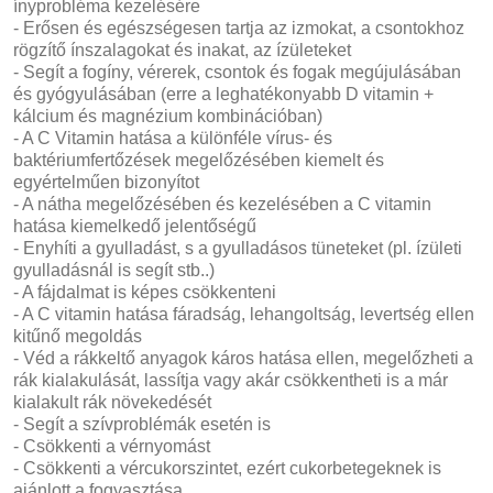
ínyprobléma kezelésére
- Erősen és egészségesen tartja az izmokat, a csontokhoz
rögzítő ínszalagokat és inakat, az ízületeket
- Segít a fogíny, vérerek, csontok és fogak megújulásában
és gyógyulásában (erre a leghatékonyabb D vitamin +
kálcium és magnézium kombinációban)
- A C Vitamin hatása a különféle vírus- és
baktériumfertőzések megelőzésében kiemelt és
egyértelműen bizonyítot
- A nátha megelőzésében és kezelésében a C vitamin
hatása kiemelkedő jelentőségű
- Enyhíti a gyulladást, s a gyulladásos tüneteket (pl. ízületi
gyulladásnál is segít stb..)
- A fájdalmat is képes csökkenteni
- A C vitamin hatása fáradság, lehangoltság, levertség ellen
kitűnő megoldás
- Véd a rákkeltő anyagok káros hatása ellen, megelőzheti a
rák kialakulását, lassítja vagy akár csökkentheti is a már
kialakult rák növekedését
- Segít a szívproblémák esetén is
- Csökkenti a vérnyomást
- Csökkenti a vércukorszintet, ezért cukorbetegeknek is
ajánlott a fogyasztása