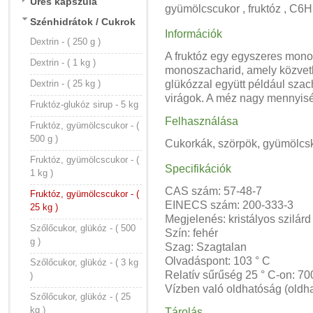
Üres kapszula
gyümölcscukor , fruktóz , C6H
Szénhidrátok / Cukrok
Információk
Dextrin - ( 250 g )
A fruktóz egy egyszeres monos
Dextrin - ( 1 kg )
monoszacharid, amely közvetl
Dextrin - ( 25 kg )
glükózzal együtt például sza
virágok. A méz nagy mennyisé
Fruktóz-glukóz sirup - 5 kg
Felhasználása
Fruktóz, gyümölcscukor - (
500 g )
Cukorkák, szörpök, gyümölcsk
Fruktóz, gyümölcscukor - (
Specifikációk
1 kg )
CAS szám: 57-48-7
Fruktóz, gyümölcscukor - (
EINECS szám: 200-333-3
25 kg )
Megjelenés: kristályos szilár
Szőlőcukor, glükóz - ( 500
Szín: fehér
g )
Szag: Szagtalan
Olvadáspont: 103 ° C
Szőlőcukor, glükóz - ( 3 kg
Relatív sűrűség 25 ° C-on: 700
)
Vízben való oldhatóság (oldh
Szőlőcukor, glükóz - ( 25
kg )
Tárolás