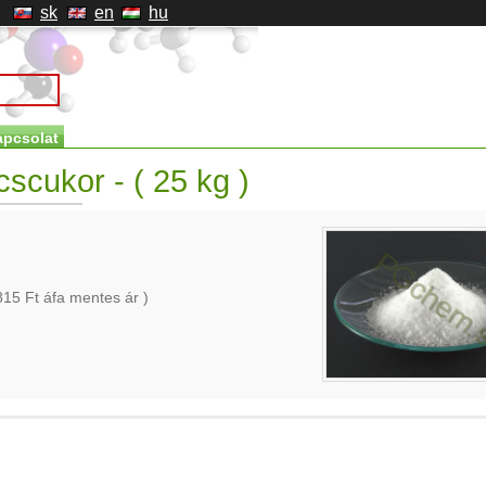
sk
en
hu
apcsolat
scukor - ( 25 kg )
815
Ft áfa mentes ár )