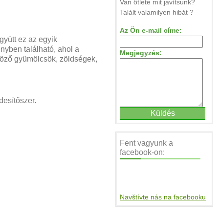
Van ötlete mit javítsunk?
Talált valamilyen hibát ?
Az Ön e-mail címe:
gyütt ez az egyik
yben található, ahol a
Megjegyzés:
böző gyümölcsök, zöldségek,
esítőszer.
Fent vagyunk a
facebook-on:
Navštívte nás na facebooku