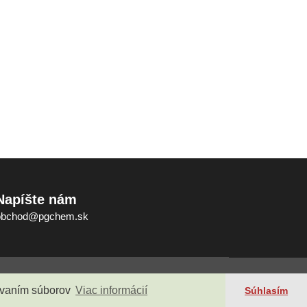
Napíšte nám
obchod@pgchem.sk
ky
Kontakt
žívaním súborov
Viac informácií
Súhlasím