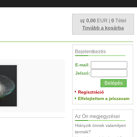
0,00
EUR |
0
Tétel
Tovább a kosárba
Bejelentkezés
E-mail:
Jelszó:
Regisztráció
Elfelejtettem a jelszavam
Az Ön megjegyzései
Hiányzik önnek valamilyen
termék?