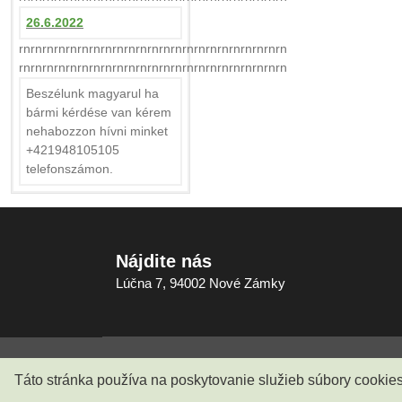
26.6.2022
rnrnrnrnrnrnrnrnrnrnrnrnrnrnrnrnrnrnrnrnrnrnrn
rnrnrnrnrnrnrnrnrnrnrnrnrnrnrnrnrnrnrnrnrnrnrn
Beszélunk magyarul ha
bármi kérdése van kérem
nehabozzon hívni minket
+421948105105
telefonszámon.
Nájdite nás
Lúčna 7, 94002 Nové Zámky
Copyright © 2007-2022, Všetky práva vyhraden
Táto stránka používa na poskytovanie služieb súbory cookie