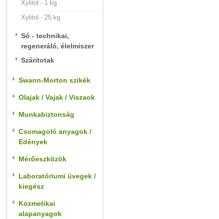
Xylitol - 1 kg
Xylitol - 25 kg
Só - technikai,
regeneráló, élelmiszer
Száritotak
Swann-Morton szikék
Olajak / Vajak / Viszaok
Munkabiztonság
Csomagoló anyagok /
Edények
Mérőeszközök
Laboratóriumi üvegek /
kiegész
Kozmetikai
alapanyagok