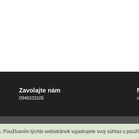
Zavolajte nám
0948103105
é
Gabriel Pasztorek - PGchem
O nás
Obchodné podmien
s. Používaním týchto webstránok vyjadrujete svoj súhlas s pou