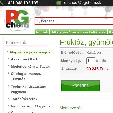
obchod@pgchem.sk
+421 948 103 105
Rólunk
Általános Szerződési Feltételek
K
Fruktóz, gyümölc
Termékeink
Alapvető nyersanyagok
Elérhetőség:
Raktáron
Akvárium / Kert
Mennyiség:
x 1 db
Medence kémia, Tavak
30 245 Ft
Ár áfaval:
(
23 
Ökologiai mosás,
Tisztítás
KOSÁRBA
Technikai tisztaságú
vegyszer
Tartósítószerek
Nem besorolt / Egyéb 2
Megnevezés