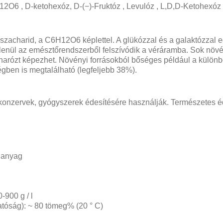
12O6 , D-ketohexóz, D-(−)-Fruktóz , Levulóz , L,D,D-Ketohexóz
zacharid, a C6H12O6 képlettel. A glükózzal és a galaktózzal e
enül az emésztőrendszerből felszívódik a véráramba. Sok növén
charózt képezhet. Növényi forrásokból bőséges például a külön
gben is megtalálható (legfeljebb 38%).
onzervek, gyógyszerek édesítésére használják. Természetes éd
d anyag
-900 g / l
atóság): ~ 80 tömeg% (20 ° C)