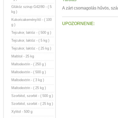
Glükóz szirup G42/80 - ( 5
A zárt csomagolás hűvös, szár
kg )
Kukoricakeményítő - ( 100
UPOZORNENIE:
g )
Tejcukor, laktóz - ( 500 g )
Tejcukor, laktóz - ( 5 kg )
Tejcukor, laktóz - ( 25 kg )
Maltitol - 25 kg
Maltodextrin - ( 250 g )
Maltodextrin - ( 500 g )
Maltodextrin - ( 3 kg )
Maltodextrin - ( 25 kg )
Szorbitol, szorbit - ( 500 g )
Szorbitol, szorbit - ( 25 kg )
Xylitol - 500 g