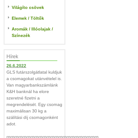
Világíto csövek
Elemek / Töltők
Aromák / Illóolajak /
Színezék
Hírek
26.6.2022
GLS futárszolgátlatal kuldjuk
a csomagokat utánvételel is.
Van magyarbankszámlánk
K&H banknál ha elore
szeretné fizetni a
megrendelését. Egy csomag
maximálisan 30 kg a
szálítási díj csomagonként
adot.
rnrnrnrnrnrnrnrnrnrnrnrnrnrnrnrnrnrnrnrnrnrnrn