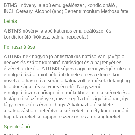
BTMS , növényi alapú emulgeálószer , kondicionáló ,
INCI: Cetearyl Alcohol (and) Behentrimonium Methosulfate
Leírás
A BTMS növényi alapú kationos emulgeálószer és
kondicionáló (kókusz, pálma, repceolaj).
Felhasználása
A BTMS-nek nagyon jó antisztatikus hatása van, javítja a
nedves és száraz kombinálhatóságot és a haj fényét és
érzését biztosítja. A BTMS képes nagy mennyiségű szilikon
emulgeálására, mint például dimetikon és ciklometikon,
növelve a használat során alkalmazott termékek detangling
tulajdonságait és selymes érzetét. Nagyszerű
emulgeálószer a bőrápoló termékekhez, mint a krémek és a
testápoló készítmények, mivel segít a bőr lágyításában, így
lágy, nem zsíros érzetet hagy. Alkalmazható sokféle
alkalmazásban, beleértve a krémeket, a mély kondicionáló
haj relaxereket, a hajápoló szereket és a detanglereket.
Specifikáció