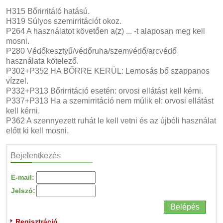
H315 Bőrirritáló hatású.
H319 Súlyos szemirritációt okoz.
P264 A használatot követően a(z) ... -t alaposan meg kell
mosni.
P280 Védőkesztyű/védőruha/szemvédő/arcvédő
használata kötelező.
P302+P352 HA BŐRRE KERÜL: Lemosás bő szappanos
vízzel.
P332+P313 Bőrirritáció esetén: orvosi ellátást kell kérni.
P337+P313 Ha a szemirritáció nem múlik el: orvosi ellátást
kell kérni.
P362 A szennyezett ruhát le kell vetni és az újbóli használat
előtt ki kell mosni.
Bejelentkezés
E-mail:
Jelszó:
Regisztráció