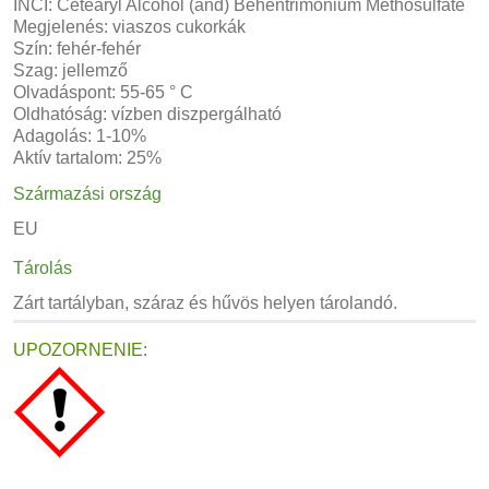
INCI: Cetearyl Alcohol (and) Behentrimonium Methosulfate
Megjelenés: viaszos cukorkák
Szín: fehér-fehér
Szag: jellemző
Olvadáspont: 55-65 ° C
Oldhatóság: vízben diszpergálható
Adagolás: 1-10%
Aktív tartalom: 25%
Származási ország
EU
Tárolás
Zárt tartályban, száraz és hűvös helyen tárolandó.
UPOZORNENIE: