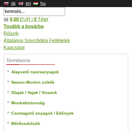
sk
en
hu
0,00
EUR |
0
Tétel
Tovább a kosárba
Rólunk
Általános Szerződési Feltételek
Kapcsolat
Termékeink
Alapvető nyersanyagok
Swann-Morton szikék
Olajak / Vajak / Viszaok
Munkabiztonság
Csomagoló anyagok / Edények
Mérőeszközök