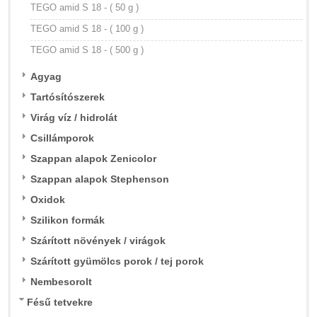
TEGO amid S 18 - ( 50 g )
TEGO amid S 18 - ( 100 g )
TEGO amid S 18 - ( 500 g )
Agyag
Tartósítószerek
Virág víz / hidrolát
Csillámporok
Szappan alapok Zenicolor
Szappan alapok Stephenson
Oxidok
Szilikon formák
Szárított növények / virágok
Szárított gyümölcs porok / tej porok
Nembesorolt
Fésű tetvekre