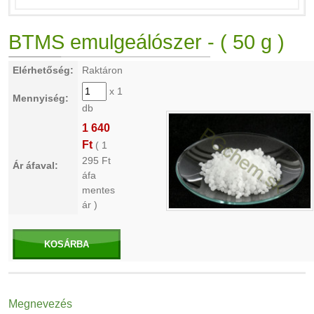
BTMS emulgeálószer - ( 50 g )
Elérhetőség:
Raktáron
x 1
Mennyiség:
db
1 640
Ft
(
1
295
Ft
Ár áfaval:
áfa
mentes
ár )
KOSÁRBA
Megnevezés