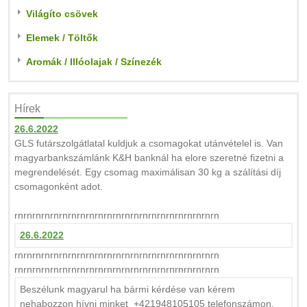
Világíto csövek
Elemek / Töltők
Aromák / Illóolajak / Színezék
Hírek
26.6.2022
GLS futárszolgátlatal kuldjuk a csomagokat utánvételel is. Van
magyarbankszámlánk K&H banknál ha elore szeretné fizetni a
megrendelését. Egy csomag maximálisan 30 kg a szálítási díj
csomagonként adot.
rnrnrnrnrnrnrnrnrnrnrnrnrnrnrnrnrnrnrnrnrnrnrn
26.6.2022
rnrnrnrnrnrnrnrnrnrnrnrnrnrnrnrnrnrnrnrnrnrnrn
rnrnrnrnrnrnrnrnrnrnrnrnrnrnrnrnrnrnrnrnrnrnrn
Beszélunk magyarul ha bármi kérdése van kérem
nehabozzon hívni minket +421948105105 telefonszámon.