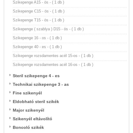
Szikepenge A15 - ös - ( 1 db )
Szikepenge C15 - ös - ( 1 db )
Szikepenge T15 - ös - ( 1 db )
Szikepenge ( szablya ) D15 - ös - ( 1 db )
Szikepenge 16 - os - ( 1 db )
Szikepenge 40 - es - ( 1 db )
Szikepenge rozsdamentes acél 15-os - ( 1 db )
Szikepenge rozsdamentes acél 16-os - ( 1 db )
Steril szikepenge 4 - es
Technikai szikepenge 3 - as
Fine szikenyél
Eldobható steril szikék
Major szikenyél
Szikenyél eltávolító
Boncoló szikék