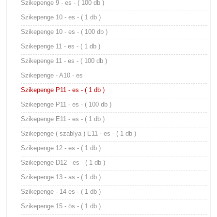
Szikepenge 9 - es - ( 100 db )
Szikepenge 10 - es - ( 1 db )
Szikepenge 10 - es - ( 100 db )
Szikepenge 11 - es - ( 1 db )
Szikepenge 11 - es - ( 100 db )
Szikepenge - A10 - es
Szikepenge P11 - es - ( 1 db )
Szikepenge P11 - es - ( 100 db )
Szikepenge E11 - es - ( 1 db )
Szikepenge ( szablya ) E11 - es - ( 1 db )
Szikepenge 12 - es - ( 1 db )
Szikepenge D12 - es - ( 1 db )
Szikepenge 13 - as - ( 1 db )
Szikepenge - 14 es - ( 1 db )
Szikepenge 15 - ös - ( 1 db )