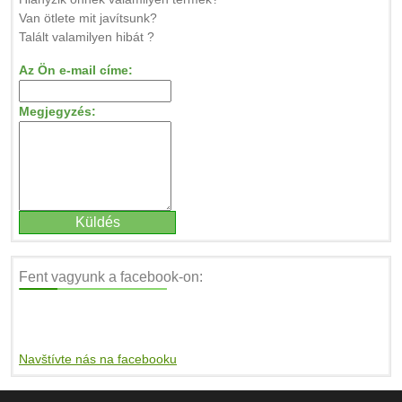
Van ötlete mit javítsunk?
Talált valamilyen hibát ?
Az Ön e-mail címe:
Megjegyzés:
Fent vagyunk a facebook-on:
Navštívte nás na facebooku