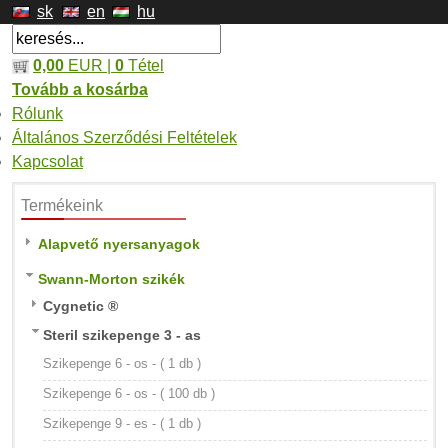
sk
en
hu
0,00
EUR |
0
Tétel
Tovább a kosárba
Rólunk
Általános Szerződési Feltételek
Kapcsolat
Termékeink
Alapvető nyersanyagok
Swann-Morton szikék
Cygnetic ®
Steril szikepenge 3 - as
Szikepenge 6 - os - ( 1 db )
Szikepenge 6 - os - ( 100 db )
Szikepenge 9 - es - ( 1 db )