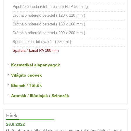
Pipettázó labda (Griffin ballon) FLIP 50 ml-ig
Drótháló hőterelő betéttel ( 120 x 120 mm )
Drótháló hőterelő betéttel ( 160 x 160 mm )
Drótháló hőterelő betéttel ( 200 x 200 mm )
Spriccflakon, bő nyakú - ( 250 ml )
Spatula / kanál PA 180 mm
Kozmetikai alapanyagok
Világíto csövek
Elemek / Töltők
Aromák / Illóolajak / Színezék
Hírek
26.6.2022
GLS futárszolgátlatal kuldjuk a csomagokat utánvételel is. Van