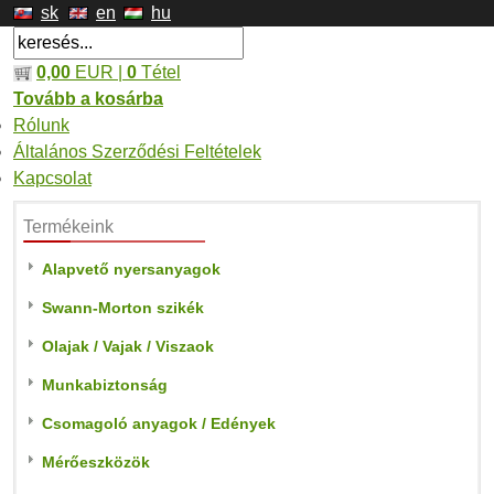
sk
en
hu
0,00
EUR |
0
Tétel
Tovább a kosárba
Rólunk
Általános Szerződési Feltételek
Kapcsolat
Termékeink
Alapvető nyersanyagok
Swann-Morton szikék
Olajak / Vajak / Viszaok
Munkabiztonság
Csomagoló anyagok / Edények
Mérőeszközök