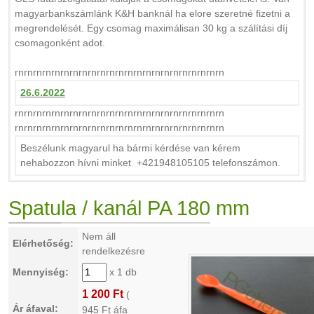
magyarbankszámlánk K&H banknál ha elore szeretné fizetni a
megrendelését. Egy csomag maximálisan 30 kg a szálítási díj
csomagonként adot.
rnrnrnrnrnrnrnrnrnrnrnrnrnrnrnrnrnrnrnrnrnrnrn
26.6.2022
rnrnrnrnrnrnrnrnrnrnrnrnrnrnrnrnrnrnrnrnrnrnrn
rnrnrnrnrnrnrnrnrnrnrnrnrnrnrnrnrnrnrnrnrnrnrn
Beszélunk magyarul ha bármi kérdése van kérem
nehabozzon hívni minket +421948105105 telefonszámon.
Spatula / kanál PA 180 mm
Nem áll
Elérhetőség:
rendelkezésre
Mennyiség:
x 1 db
1 200 Ft
(
Ár áfaval:
945
Ft áfa