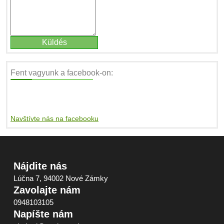
Fent vagyunk a facebook-on:
Navštívte nás na facebooku
Nájdite nás
Lúčna 7, 94002 Nové Zámky
Zavolajte nám
0948103105
Napíšte nám