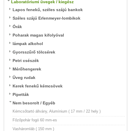
Laboratóriumi üvegek / kiegész
Lapos fenekű, széles szájú bankok
Széles szájú Erlenmeyer-lombikok
Órák
Poharak magas kifolyóval
lámpak alkohol
Gyorsszűrő tölcsérek
Petri csészék
Mérőhengerek
Üveg rudak
Kerek fenekű kémcsövek
Pipetták
Nem besorolt / Egyéb
Kémcsőtartó állvány, Alumínium ( 17 mm / 22 hely )
Főzőpohár fogó 60 mm-es
Vasháromláb ( 150 mm )