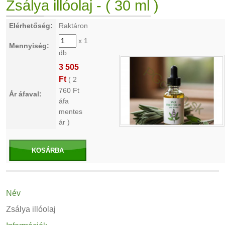
Zsálya illóolaj - ( 30 ml )
Elérhetőség:
Raktáron
x 1
Mennyiség:
db
3 505
Ft
(
2
760
Ft
Ár áfaval:
áfa
mentes
ár )
KOSÁRBA
Név
Zsálya illóolaj