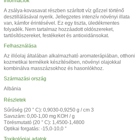
Információk
A zsálya-kovasavat részben szárított víz gőzzel történő
desztillálásával nyerik. Jellegzetes intenzív növényi illata
van, kámfor érintésével. Ez egy tiszta, üledékmentes
folyadék. Nem tartalmaz hozzáadott oldószereket,
tartósítószereket, festékeket és antioxidánsokat.
Felhasználása
Az illóolaj általában alkalmazható aromaterápiában, otthoni
kozmetikai termékek készítésében, növényi olajokkal
kombinálva masszázsokhoz és hasonlókhoz.
Származási ország
Albánia
Részletek
Sűrűség (20 ° C): 0,9030-0,9250 g / cm 3
Savszám: 0,00-1,00 mg KOH / g
Törésmutató (20 ° C): 1,4500-1,4800
Optikai forgatás: -15,0-10,0 °
Toxikológiai adatok