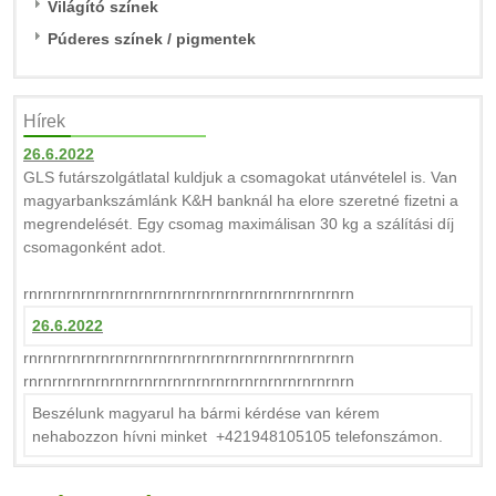
Világító színek
Púderes színek / pigmentek
Hírek
26.6.2022
GLS futárszolgátlatal kuldjuk a csomagokat utánvételel is. Van
magyarbankszámlánk K&H banknál ha elore szeretné fizetni a
megrendelését. Egy csomag maximálisan 30 kg a szálítási díj
csomagonként adot.
rnrnrnrnrnrnrnrnrnrnrnrnrnrnrnrnrnrnrnrnrnrnrn
26.6.2022
rnrnrnrnrnrnrnrnrnrnrnrnrnrnrnrnrnrnrnrnrnrnrn
rnrnrnrnrnrnrnrnrnrnrnrnrnrnrnrnrnrnrnrnrnrnrn
Beszélunk magyarul ha bármi kérdése van kérem
nehabozzon hívni minket +421948105105 telefonszámon.