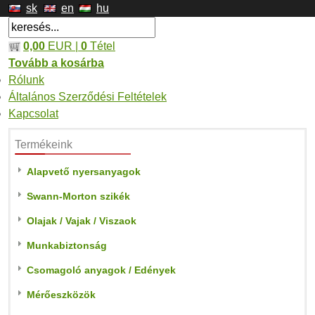
sk
en
hu
0,00
EUR |
0
Tétel
Tovább a kosárba
Rólunk
Általános Szerződési Feltételek
Kapcsolat
Termékeink
Alapvető nyersanyagok
Swann-Morton szikék
Olajak / Vajak / Viszaok
Munkabiztonság
Csomagoló anyagok / Edények
Mérőeszközök