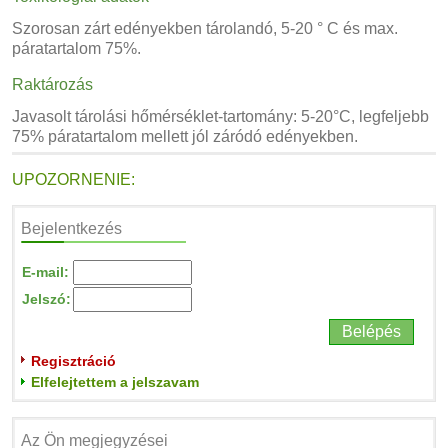
Szorosan zárt edényekben tárolandó, 5-20 ° C és max.
páratartalom 75%.
Raktározás
Javasolt tárolási hőmérséklet-tartomány: 5-20°C, legfeljebb
75% páratartalom mellett jól záródó edényekben.
UPOZORNENIE:
Bejelentkezés
E-mail:
Jelszó:
Regisztráció
Elfelejtettem a jelszavam
Az Ön megjegyzései