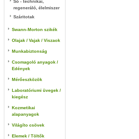
Só - technikai,
regeneráló, élelmiszer
Száritotak
Swann-Morton szikék
Olajak / Vajak / Viszaok
Munkabiztonság
Csomagoló anyagok /
Edények
Mérőeszközök
Laboratóriumi üvegek /
kiegész
Kozmetikai
alapanyagok
Világíto csövek
Elemek / Töltők