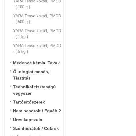
YARA Tenso koktél, PMDD
- ( 100 g )
YARA Tenso koktél, PMDD
- ( 500 g )
YARA Tenso koktél, PMDD
- ( 1 kg )
YARA Tenso koktél, PMDD
- ( 5 kg )
Medence kémia, Tavak
Ökologiai mosás,
Tisztítás
Technikai tisztaságú
vegyszer
Tartósítószerek
Nem besorolt / Egyéb 2
Üres kapszula
Szénhidrátok / Cukrok