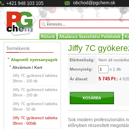
obchod@pgchem.sk
+421 948 103 105
Rólunk
Általános Szerződési Feltételek
K
Jiffy 7C gyöker
Termékeink
Alapvető nyersanyagok
Elérhetőség:
Nem áll rendelk
Akvárium / Kert
Mennyiség:
x 1 db
Jiffy 7C gyökerező tabletta
5 745 Ft
Ár áfaval:
(
4 52
38mm - 100 db
Jiffy 7C gyökerező tabletta
38mm - 100 db
KOSÁRBA
Jiffy 7C gyökerező tabletta
38mm - 50 db
Jiffy 7C gyökerező tabletta
Sok modern professzionális n
38mm - 500db
előnyben részesített megoldá