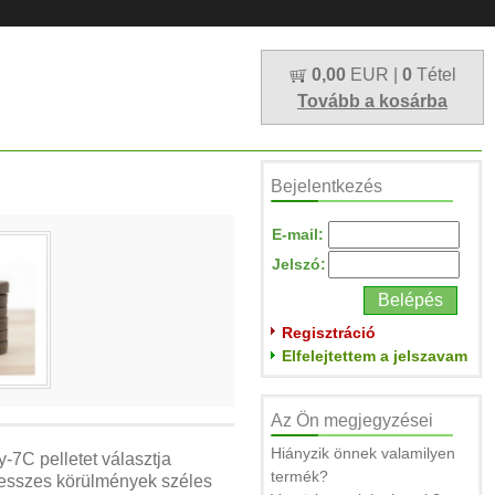
0,00
EUR |
0
Tétel
Tovább a kosárba
Bejelentkezés
E-mail:
Jelszó:
Regisztráció
Elfelejtettem a jelszavam
Az Ön megjegyzései
Hiányzik önnek valamilyen
7C pelletet választja
termék?
tresszes körülmények széles