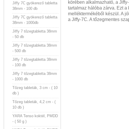
körében alkalmazható, a Jiffy-
Jiffy 7C gyökerező tabletta
tartalmaz hálóba zárva.
Ezt a 
38mm - 100 db
melléktermékéből készül.
A j
Jiffy 7C gyökerező tabletta
a Jiffy-7C.
A tőzegmentes szapo
38mm - 1000db
Jiffy 7 tőzegtabletta 38mm
- 50 db
Jiffy 7 tőzegtabletta 38mm
- 500 db
Jiffy 7 tőzegtabletta 38mm
- 100 db
Jiffy 7 tőzegtabletta 38mm
- 1000 db
Tőzeg tableták, 3 cm - ( 10
db )
Tőzeg tableták, 4,2 cm - (
10 db )
YARA Tenso koktél, PMDD
- ( 50 g )