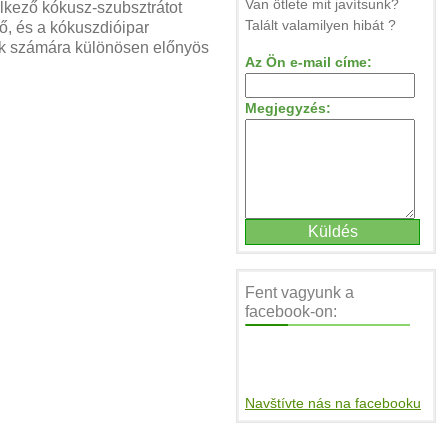
Van ötlete mit javítsunk?
kező kókusz-szubsztrátot
Talált valamilyen hibát ?
lő, és a kókuszdióipar
yek számára különösen előnyös
Az Ön e-mail címe:
Megjegyzés:
Fent vagyunk a
facebook-on:
Navštívte nás na facebooku