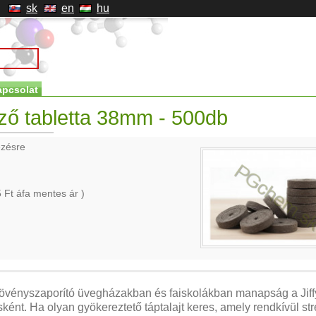
sk
en
hu
apcsolat
ező tabletta 38mm - 500db
ezésre
5
Ft áfa mentes ár )
övényszaporító üvegházakban és faiskolákban manapság a Jiffy-
sként.
Ha olyan gyökereztető táptalajt keres, amely rendkívül s