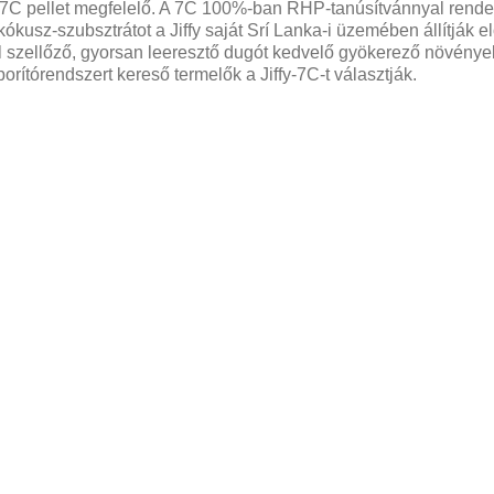
7C pellet megfelelő.
A 7C 100%-ban RHP-tanúsítvánnyal rendel
kókusz-szubsztrátot a Jiffy saját Srí Lanka-i üzemében állítják e
ól szellőző, gyorsan leeresztő dugót kedvelő gyökerező növén
rítórendszert kereső termelők a Jiffy-7C-t választják.