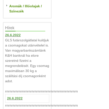
Aromák / Illóolajak /
Színezék
Hírek
26.6.2022
GLS futárszolgátlatal kuldjuk
a csomagokat utánvételel is.
Van magyarbankszámlánk
K&H banknál ha elore
szeretné fizetni a
megrendelését. Egy csomag
maximálisan 30 kg a
szálítási díj csomagonként
adot.
rnrnrnrnrnrnrnrnrnrnrnrnrnrnrnrnrnrnrnrnrnrnrn
26.6.2022
rnrnrnrnrnrnrnrnrnrnrnrnrnrnrnrnrnrnrnrnrnrnrn