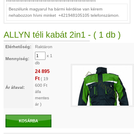
rnrnrnrnrnrnrnrnrnrnrnrnrnrnrnrnrnrnrnrnrnrnrn
Beszélunk magyarul ha bármi kérdése van kérem
nehabozzon hívni minket +421948105105 telefonszámon.
ALLYN téli kabát 2in1 - ( 1 db )
Elérhetőség:
Raktáron
x 1
Mennyiség:
db
24 895
Ft
(
19
600
Ft
Ár áfaval:
áfa
mentes
ár )
KOSÁRBA