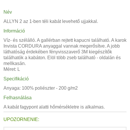
Név
ALLYN 2 az 1-ben téli kabát levehető ujjakkal.
Információ
Víz- és szélálló. A gallérban rejtett kapucni található. A karok
Invista CORDURA anyaggal vannak megerősítve. A jobb
láthatóság érdekében fényvisszaverő 3M kiegészítők
találhatók a kabáton. Elöl több zseb található - oldalán és
mellkasán.
Méret: L
Specifikáció
Anyaga: 100% poliészter - 200 g/m2
Felhasnálása
A kabát fagypont alatti hőmérsékletre is alkalmas.
UPOZORNENIE: