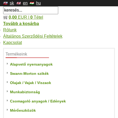
sk
en
hu
0,00
EUR |
0
Tétel
Tovább a kosárba
Rólunk
Általános Szerződési Feltételek
Kapcsolat
Termékeink
Alapvető nyersanyagok
Swann-Morton szikék
Olajak / Vajak / Viszaok
Munkabiztonság
Csomagoló anyagok / Edények
Mérőeszközök