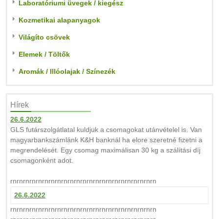
Laboratóriumi üvegek / kiegész
Kozmetikai alapanyagok
Világíto csövek
Elemek / Töltők
Aromák / Illóolajak / Színezék
Hírek
26.6.2022
GLS futárszolgátlatal kuldjuk a csomagokat utánvételel is. Van
magyarbankszámlánk K&H banknál ha elore szeretné fizetni a
megrendelését. Egy csomag maximálisan 30 kg a szálítási díj
csomagonként adot.
rnrnrnrnrnrnrnrnrnrnrnrnrnrnrnrnrnrnrnrnrnrnrn
26.6.2022
rnrnrnrnrnrnrnrnrnrnrnrnrnrnrnrnrnrnrnrnrnrnrn