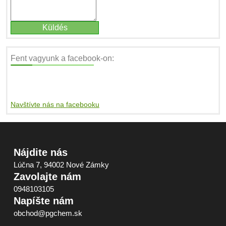
Fent vagyunk a facebook-on:
Navštívte nás na facebooku
Nájdite nás
Lúčna 7, 94002 Nové Zámky
Zavolajte nám
0948103105
Napíšte nám
obchod@pgchem.sk