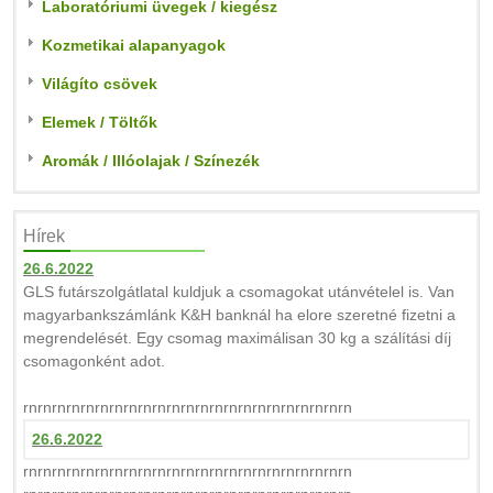
Laboratóriumi üvegek / kiegész
Kozmetikai alapanyagok
Világíto csövek
Elemek / Töltők
Aromák / Illóolajak / Színezék
Hírek
26.6.2022
GLS futárszolgátlatal kuldjuk a csomagokat utánvételel is. Van
magyarbankszámlánk K&H banknál ha elore szeretné fizetni a
megrendelését. Egy csomag maximálisan 30 kg a szálítási díj
csomagonként adot.
rnrnrnrnrnrnrnrnrnrnrnrnrnrnrnrnrnrnrnrnrnrnrn
26.6.2022
rnrnrnrnrnrnrnrnrnrnrnrnrnrnrnrnrnrnrnrnrnrnrn