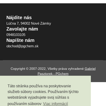
Nájdite nás
Lúčna 7, 94002 Nové Zámky
Zavolajte nám
0948103105
Napíšte nám
obchod@pgchem.sk
Copyright © 2007-2022, Všetky práva vyhradené
Gabriel
Pasztorek - PGchem
Táto stránka používa na poskytovanie
služieb súbory cookies. Používaním týchto
webstránok vyjadrujete svoj súhlas s
používaním súborov
Viac informácií