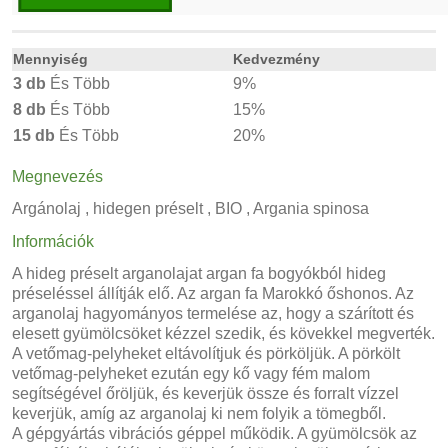
Mennyiség
Kedvezmény
3 db
És Több
9%
8 db
És Több
15%
15 db
És Több
20%
Megnevezés
Argánolaj , hidegen préselt , BIO , Argania spinosa
Információk
A hideg préselt arganolajat argan fa bogyókból hideg
préseléssel állítják elő. Az argan fa Marokkó őshonos. Az
arganolaj hagyományos termelése az, hogy a szárított és
elesett gyümölcsöket kézzel szedik, és kövekkel megverték.
A vetőmag-pelyheket eltávolítjuk és pörköljük. A pörkölt
vetőmag-pelyheket ezután egy kő vagy fém malom
segítségével őröljük, és keverjük össze és forralt vízzel
keverjük, amíg az arganolaj ki nem folyik a tömegből.
A gépgyártás vibrációs géppel működik. A gyümölcsök az