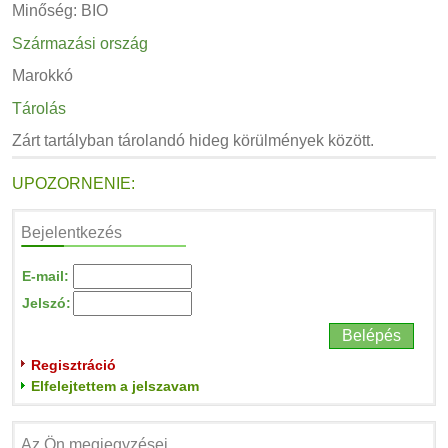
Minőség: BIO
Származási ország
Marokkó
Tárolás
Zárt tartályban tárolandó hideg körülmények között.
UPOZORNENIE:
Bejelentkezés
E-mail:
Jelszó:
Regisztráció
Elfelejtettem a jelszavam
Az Ön megjegyzései