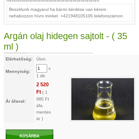
rnrnrnrnrnrnrnrnrnrnrnrnrnrnrnrnrnrnrnrnrnrnrn
Beszélunk magyarul ha bármi kérdése van kérem
nehabozzon hívni minket +421948105105 telefonszámon.
Argán olaj hidegen sajtolt - ( 35
ml )
Elérhetőség:
Úton
x
Mennyiség:
1 db
2 520
Ft
(
1
985
Ft
Ár áfaval:
áfa
mentes
ár )
KOSÁRBA