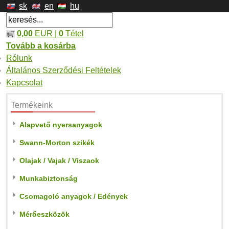
sk
en
hu
0,00
EUR |
0
Tétel
Tovább a kosárba
Rólunk
Általános Szerződési Feltételek
Kapcsolat
Termékeink
Alapvető nyersanyagok
Swann-Morton szikék
Olajak / Vajak / Viszaok
Munkabiztonság
Csomagoló anyagok / Edények
Mérőeszközök