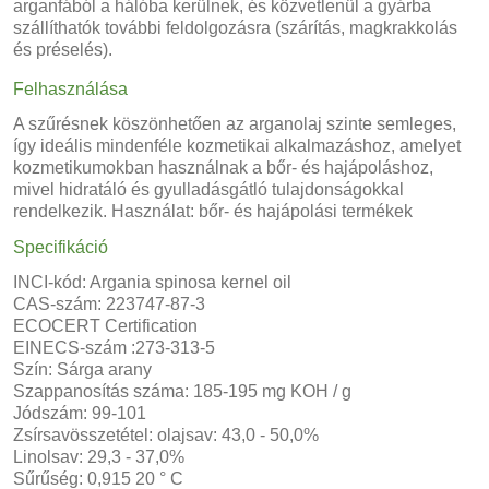
arganfából a hálóba kerülnek, és közvetlenül a gyárba
szállíthatók további feldolgozásra (szárítás, magkrakkolás
és préselés).
Felhasználása
A szűrésnek köszönhetően az arganolaj szinte semleges,
így ideális mindenféle kozmetikai alkalmazáshoz, amelyet
kozmetikumokban használnak a bőr- és hajápoláshoz,
mivel hidratáló és gyulladásgátló tulajdonságokkal
rendelkezik. Használat: bőr- és hajápolási termékek
Specifikáció
INCI-kód: Argania spinosa kernel oil
CAS-szám: 223747-87-3
ECOCERT Certification
EINECS-szám :273-313-5
Szín: Sárga arany
Szappanosítás száma: 185-195 mg KOH / g
Jódszám: 99-101
Zsírsavösszetétel: olajsav: 43,0 - 50,0%
Linolsav: 29,3 - 37,0%
Sűrűség: 0,915 20 ° C