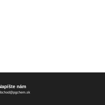
Napíšte nám
obchod@pgchem.sk