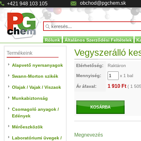
obchod@pgchem.sk
+421 948 103 105
Rólunk
Általános Szerződési Feltételek
K
Vegyszerálló ke
Termékeink
Alapvető nyersanyagok
Elérhetőség:
Raktáron
Mennyiség:
x 1 bal
Swann-Morton szikék
1 910 Ft
Ár áfaval:
(
1 50
Olajak / Vajak / Viszaok
Munkabiztonság
KOSÁRBA
Csomagoló anyagok /
Edények
Mérőeszközök
Megnevezés
Laboratóriumi üvegek /