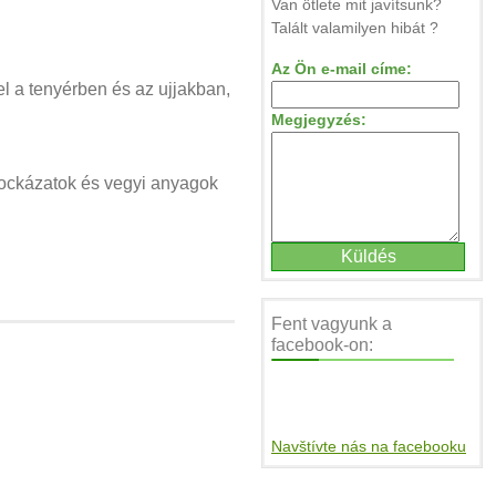
Van ötlete mit javítsunk?
Talált valamilyen hibát ?
Az Ön e-mail címe:
tel a tenyérben és az ujjakban,
Megjegyzés:
kockázatok és vegyi anyagok
Fent vagyunk a
facebook-on:
Navštívte nás na facebooku