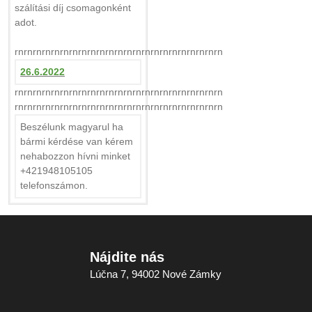
szálítási díj csomagonként
adot.
rnrnrnrnrnrnrnrnrnrnrnrnrnrnrnrnrnrnrnrnrnrnrn
26.6.2022
rnrnrnrnrnrnrnrnrnrnrnrnrnrnrnrnrnrnrnrnrnrnrn
rnrnrnrnrnrnrnrnrnrnrnrnrnrnrnrnrnrnrnrnrnrnrn
Beszélunk magyarul ha
bármi kérdése van kérem
nehabozzon hívni minket
+421948105105
telefonszámon.
Nájdite nás
Lúčna 7, 94002 Nové Zámky