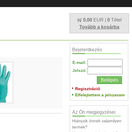
0,00
EUR |
0
Tétel
Tovább a kosárba
Bejelentkezés
E-mail:
Jelszó:
Regisztráció
Elfelejtettem a jelszavam
Az Ön megjegyzései
Hiányzik önnek valamilyen
termék?