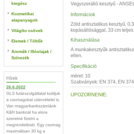
kiegész
Vegyszerálló kesztyű - ANSEL
Kozmetikai
Informáciok
alapanyagok
Zöld antisztatikus kesztyű, 0,3
kopásállósággal, 33 cm telje
Világíto csövek
Kihasználása
Elemek / Töltők
A munkakesztyűk antisztatiku
Aromák / Illóolajak /
ellen.
Színezék
Specifikáció
méret: 10
Hírek
Szabványok: EN 374, EN 374
26.6.2022
GLS futárszolgátlatal kuldjuk
UPOZORNENIE:
a csomagokat utánvételel is.
Van magyarbankszámlánk
K&H banknál ha elore
szeretné fizetni a
megrendelését. Egy csomag
maximálisan 30 kg a