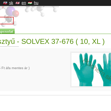
sk
en
hu
apcsolat
sztyű - SOLVEX 37-676 ( 10, XL )
5
Ft áfa mentes ár )