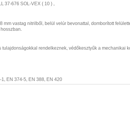
L 37-676 SOL-VEX ( 10 ) ,
8 mm vastag nitrilből, belül velúr bevonattal, domborított felület
s hosszban.
s tulajdonságokkal rendelkeznek, védőkesztyűk a mechanikai 
-1, EN 374-5, EN 388, EN 420